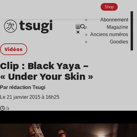
Shop
Abonnement
Magazine
Anciens numéros
Goodies
Vidéos
Clip : Black Yaya –
« Under Your Skin »
Par rédaction Tsugi
Le 21 janvier 2015 à 16h25
Temps
Black
de
Yaya
lecture
: