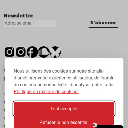
Newsletter
S'abonner
Tsugi est un mensuel indépendant sur la
musique et les nouvelles tendances, dont la
Nous utilisons des cookies sur notre site afin
d’améliorer votre expérience utilisateur, de fournir
première parution date de 2007.
du contenu personnalisé et d’analyser notre trafic.
Tsugi en japonais signifie « prochain », « suivant
Politique en matière de cookies.
», ce qui correspond à la thématique du
magazine, à l’affût des nouvelles tendances
Tout accepter
musicales, qu’elles viennent de la musique
électronique, du rock ou du hip hop, et des
Refuser le non essentiel
nouveaux phénomènes de société liés à la