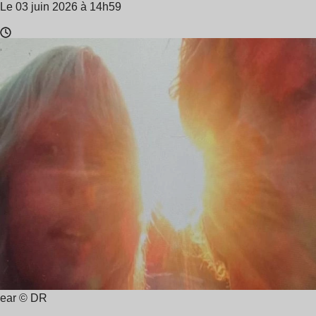
Le 03 juin 2026 à 14h59
Temps
de
lecture
:
2
min
ear © DR