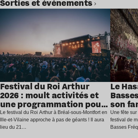
Sorties et événements
Lire l’article
Festival du Roi Arthur
Le Has
2026 : moult activités et
Basses
une programmation pour
son fa
festoyer
juillet
Le festival du Roi Arthur à Bréal-sous-Montfort en
Une fête sur 
Ille-et-Vilaine approche à pas de géants ! Il aura
festival de 
lieu du 21…
Basses Fré