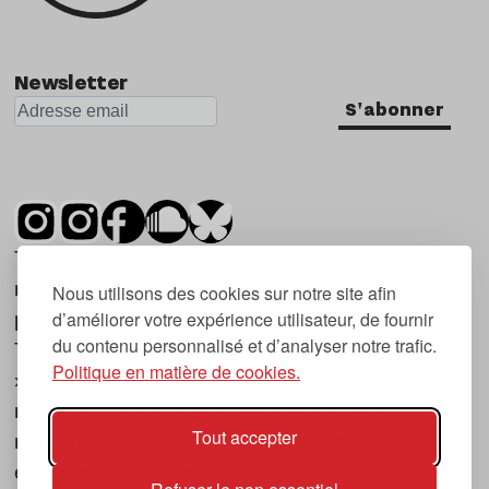
Newsletter
S'abonner
Tsugi est un mensuel indépendant sur la
musique et les nouvelles tendances, dont la
Nous utilisons des cookies sur notre site afin
d’améliorer votre expérience utilisateur, de fournir
première parution date de 2007.
du contenu personnalisé et d’analyser notre trafic.
Tsugi en japonais signifie « prochain », « suivant
Politique en matière de cookies.
», ce qui correspond à la thématique du
magazine, à l’affût des nouvelles tendances
Tout accepter
musicales, qu’elles viennent de la musique
électronique, du rock ou du hip hop, et des