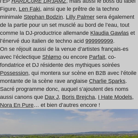
l’EP
HARDC0RE DR3AMZ
, mais aussi le boss du label
Figure,
Len Faki
, ainsi que le prêtre de la techno
minimale
Stephan Bodzin
.
Lilly Palmer
sera également
de la partie pour un set musclé au bord de l’eau, tout
comme la DJ-productrice allemande
Klaudia Gawlas
et
l’énervé duo italien de techno acid
999999999
.
On se réjouit aussi de la venue d’artistes français-es
avec l’éclectique
Shlømo
ou encore
Parfait
, co-
fondatrice et DJ résidente des mythiques soirées
Possession
, qui montera sur scène en B2B avec l’étoile
montante de la scène rave anglaise
Charlie Sparks
.
Sacré programme donc, auquel s’ajoutent des noms
aussi canons que
Dax J
,
Boris Brejcha
,
I Hate Models
,
Nora En Pure
… et bien d’autres encore !