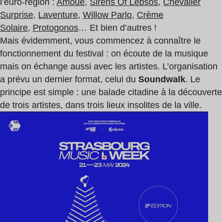
l’euro-région :
Amouë
,
Sirens Of Lebsos
,
Chevalier
Surprise
,
Laventure
,
Willow Parlo
,
Crème
Solaire
,
Protogonos
… Et bien d’autres !
Mais évidemment, vous commencez à connaître le
fonctionnement du festival : on écoute de la musique
mais on échange aussi avec les artistes. L’organisation
a prévu un dernier format, celui du
Soundwalk
. Le
principe est simple : une balade citadine à la découverte
de trois artistes, dans trois lieux insolites de la ville.