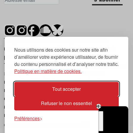
Tsugi est un mensuel indépendant sur la
musique et les nouvelles tendances, dont la
Nous utilisons des cookies sur notre site afin
d’améliorer votre expérience utilisateur, de fournir
première parution date de 2007.
du contenu personnalisé et d’analyser notre trafic.
Tsugi en japonais signifie « prochain », « suivant
Politique en matière de cookies.
», ce qui correspond à la thématique du
magazine, à l’affût des nouvelles tendances
Tout accepter
musicales, qu’elles viennent de la musique
électronique, du rock ou du hip hop, et des
Refuser le non essentiel
nouveaux phénomènes de société liés à la
musique.
Préférences
POLITIQUE DE COOKIES (UE)
CONTACT
CHOIX RGPD
TSUGI
RADIO