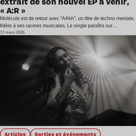
extrait de son nouvel EP à venir,
« A:R »
Molécule est de retour avec “AAhh”, un titre de techno mentale,
fidèle à ses racines musicales. Le single paraîtra sur…
13 mars 2026
Articles
Sorties et événements