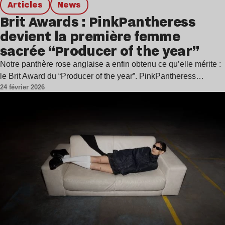
Articles
news
Brit Awards : PinkPantheress
devient la première femme
sacrée “Producer of the year”
Notre panthère rose anglaise a enfin obtenu ce qu’elle mérite :
le Brit Award du “Producer of the year”. PinkPantheress…
24 février 2026