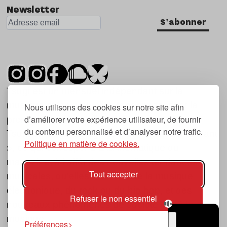
Newsletter
S'abonner
Tsugi est un mensuel indépendant sur la
musique et les nouvelles tendances, dont la
Nous utilisons des cookies sur notre site afin
d’améliorer votre expérience utilisateur, de fournir
première parution date de 2007.
du contenu personnalisé et d’analyser notre trafic.
Tsugi en japonais signifie « prochain », « suivant
Politique en matière de cookies.
», ce qui correspond à la thématique du
magazine, à l’affût des nouvelles tendances
Tout accepter
musicales, qu’elles viennent de la musique
électronique, du rock ou du hip hop, et des
Refuser le non essentiel
nouveaux phénomènes de société liés à la
musique.
Préférences