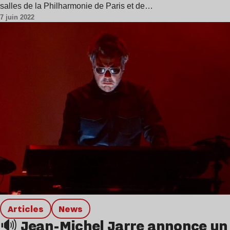
salles de la Philharmonie de Paris et de…
7 juin 2022
Articles
news
🔊 Jean-Michel Jarre annonce un