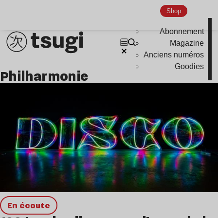
Shop
Abonnement
Magazine
Anciens numéros
Goodies
Philharmonie
en écoute