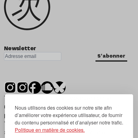
Newsletter
S'abonner
Tsugi est un mensuel indépendant sur la
musique et les nouvelles tendances, dont la
Nous utilisons des cookies sur notre site afin
d’améliorer votre expérience utilisateur, de fournir
première parution date de 2007.
du contenu personnalisé et d’analyser notre trafic.
Tsugi en japonais signifie « prochain », « suivant
Politique en matière de cookies.
», ce qui correspond à la thématique du