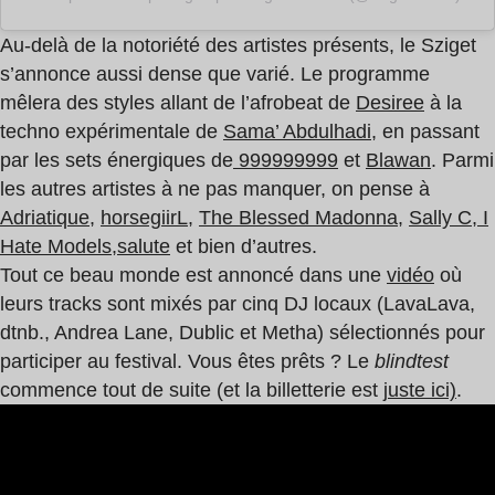
Au-delà de la notoriété des artistes présents, le Sziget
s’annonce aussi dense que varié. Le programme
mêlera des styles allant de l’afrobeat de
Desiree
à la
techno expérimentale de
Sama’ Abdulhadi
, en passant
par les sets énergiques de
999999999
et
Blawan
. Parmi
les autres artistes à ne pas manquer, on pense à
Adriatique
,
horsegiirL
,
The Blessed Madonna
,
Sally C
,
I
Hate Models,
salute
et bien d’autres.
Tout ce beau monde est annoncé dans une
vidéo
où
leurs tracks sont mixés par cinq DJ locaux (LavaLava,
dtnb., Andrea Lane, Dublic et Metha) sélectionnés pour
participer au festival. Vous êtes prêts ? Le
blindtest
commence tout de suite (et la billetterie est
juste ici)
.