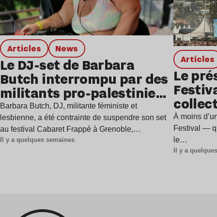
Articles
news
Articles
Le DJ-set de Barbara
Le pré
Butch interrompu par des
Festiv
militants pro-palestiniens
collect
à Grenoble
Barbara Butch, DJ, militante féministe et
l’évén
À moins d’u
lesbienne, a été contrainte de suspendre son set
Festival — qu
au festival Cabaret Frappé à Grenoble,…
le…
Il y a quelques semaines
Il y a quelqu