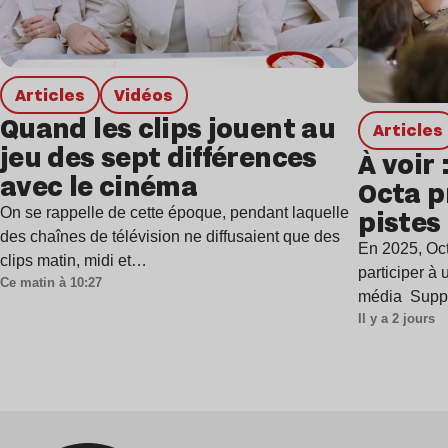
Articles
Vidéos
Quand les clips jouent au
Articles
jeu des sept différences
À voir 
avec le cinéma
Octa p
pistes 
On se rappelle de cette époque, pendant laquelle
des chaînes de télévision ne diffusaient que des
ère de
En 2025, Oct
clips matin, midi et…
harmo
participer à
Ce matin à 10:27
média Supp
Il y a 2 jours