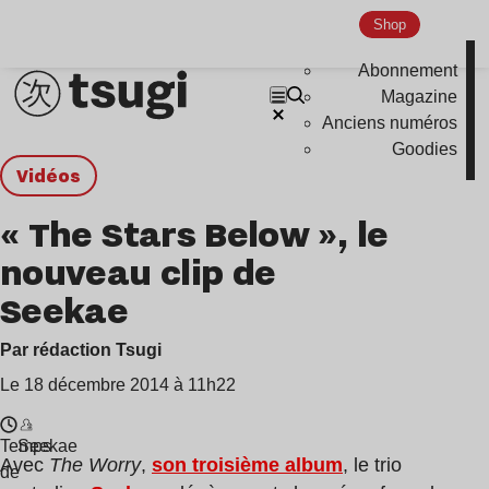
Shop
Abonnement
Magazine
Anciens numéros
Goodies
Vidéos
« The Stars Below », le
nouveau clip de
Seekae
Par rédaction Tsugi
Le 18 décembre 2014 à 11h22
Temps
Seekae
Avec
The Worry
,
son troisième album
, le trio
de