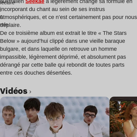
australien
Seekae
a légèrement changé sa formule en
lecture
incorporant du chant au sein de ses instrus
:
atmosphériques, et ce n’est certainement pas pour nous
0
min
déplaire.
De ce troisième album est extrait le titre « The Stars
Below » aujourd’hui clippé dans une vieille baraque
bulgare, et dans laquelle on retrouve un homme
impassible, légèrement déprimé, et absolument pas
dérangé par cette balle qui rebondit de toutes parts
entre ces douches désertées.
Vidéos
Lire l’article