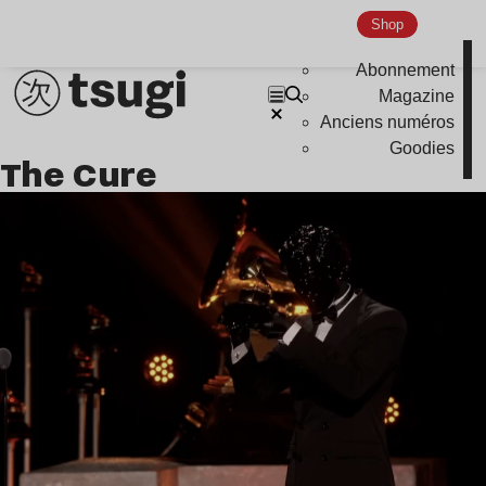
Shop
Abonnement
Magazine
Anciens numéros
Goodies
The Cure