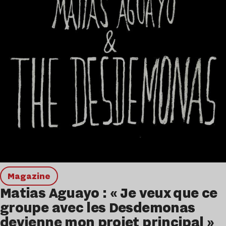
magazine
Matias Aguayo : « Je veux que ce
groupe avec les Desdemonas
devienne mon projet principal »