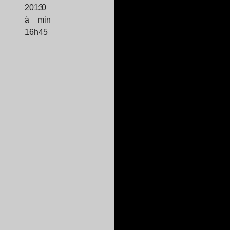
2013
: 0
à
min
16h45