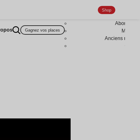
Shop
Abonneme
ropos
Gagnez vos places
Magazi
Anciens numér
Goodi