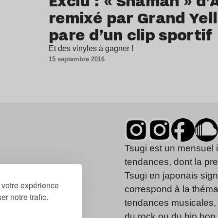
Exclu : « Shaman » d
remixé par Grand Yel
pare d’un clip sportif
Et des vinyles à gagner !
15 septembre 2016
Tsugi est un mensuel 
tendances, dont la pr
Tsugi en japonais signi
r votre expérience
correspond à la thémat
r notre trafic.
tendances musicales, 
du rock ou du hip hop