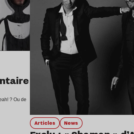
ntaire
Yeah! ? Ou de
Articles
news