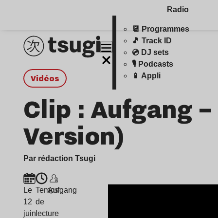
Radio
📆 Programmes
🎵 Track ID
💿 DJ sets
🎙️ Podcasts
📱 Appli
Vidéos
Clip : Aufgang – 
Version)
Par rédaction Tsugi
Le
Temps
Aufgang
12
de
juin
lecture