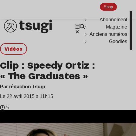
Shop
Abonnement
Magazine
Anciens numéros
Goodies
Vidéos
Clip : Speedy Ortiz :
« The Graduates »
Par rédaction Tsugi
Le 22 avril 2015 à 11h15
Temps
Speedy
de
Ortiz
lecture
: