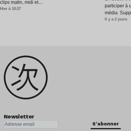
clips matin, midi et…
harmo
participer à
Hier à 10:27
média Supp
Il y a 2 jours
Newsletter
S'abonner