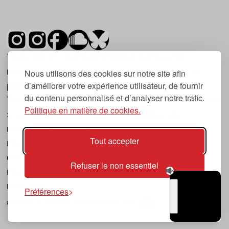
Tsugi est un mensuel indépendant sur la
musique et les nouvelles tendances, dont la
Nous utilisons des cookies sur notre site afin
d’améliorer votre expérience utilisateur, de fournir
première parution date de 2007.
du contenu personnalisé et d’analyser notre trafic.
Tsugi en japonais signifie « prochain », « suivant
Politique en matière de cookies.
», ce qui correspond à la thématique du
magazine, à l’affût des nouvelles tendances
Tout accepter
musicales, qu’elles viennent de la musique
électronique, du rock ou du hip hop, et des
Refuser le non essentiel
nouveaux phénomènes de société liés à la
musique.
Préférences
POLITIQUE DE COOKIES (UE)
CONTACT
CHOIX RGPD
TSUGI
RADIO