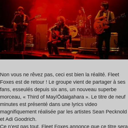
lecture
,
:
Sean
1
Pecknold
min
,
Adi
Goodrich
Non vous ne rêvez pas, ceci est bien la réalité. Fleet
Foxes est de retour ! Le groupe vient de partager à ses
fans, esseulés depuis six ans, un nouveau superbe
morceau, « Third of May/Ōdaigahara ». Le titre de neuf
minutes est présenté dans une lyrics video
magnifiquement réalisée par les artistes Sean Pecknold
et Adi Goodrich.
Ce n’est pas tout, Fleet Foxes annonce que ce titre sera