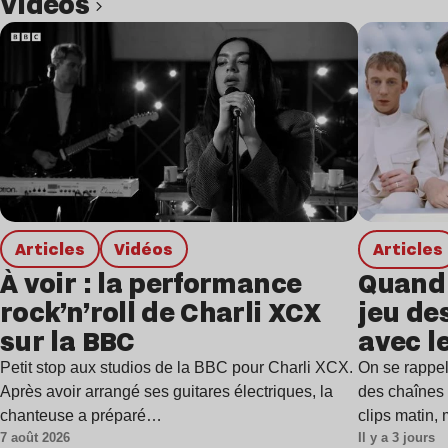
Vidéos
Lire l’article
Articles
Vidéos
Articles
À voir : la performance
Quand 
rock’n’roll de Charli XCX
jeu de
sur la BBC
avec l
Petit stop aux studios de la BBC pour Charli XCX.
On se rappel
Après avoir arrangé ses guitares électriques, la
des chaînes 
chanteuse a préparé…
clips matin,
7 août 2026
Il y a 3 jours