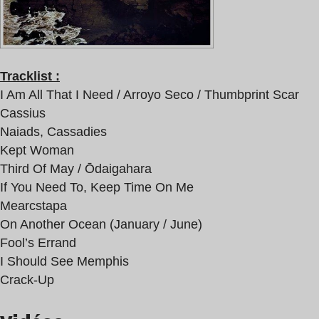
Tracklist :
I Am All That I Need / Arroyo Seco / Thumbprint Scar
Cassius
Naiads, Cassadies
Kept Woman
Third Of May / Ōdaigahara
If You Need To, Keep Time On Me
Mearcstapa
On Another Ocean (January / June)
Fool’s Errand
I Should See Memphis
Crack-Up