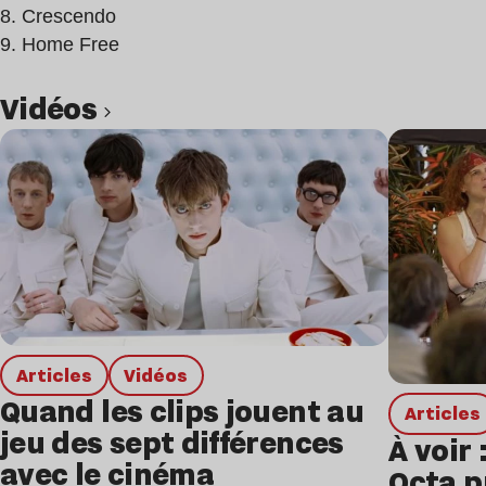
8. Crescendo
9. Home Free
Vidéos
Lire l’article
Articles
Vidéos
Quand les clips jouent au
Articles
jeu des sept différences
À voir 
avec le cinéma
Octa p