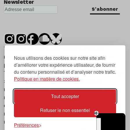
Newsletter
S'abonner
Tsugi est un mensuel indépendant sur la
musique et les nouvelles tendances, dont la
Nous utilisons des cookies sur notre site afin
d’améliorer votre expérience utilisateur, de fournir
première parution date de 2007.
du contenu personnalisé et d’analyser notre trafic.
Tsugi en japonais signifie « prochain », « suivant
Politique en matière de cookies.
», ce qui correspond à la thématique du
magazine, à l’affût des nouvelles tendances
Tout accepter
musicales, qu’elles viennent de la musique
électronique, du rock ou du hip hop, et des
Refuser le non essentiel
nouveaux phénomènes de société liés à la
musique.
Préférences