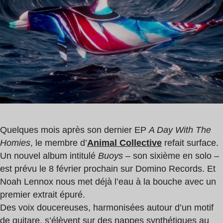
lecture
:
0
min
Quelques mois après son dernier EP
A Day With The
Homies
, le membre d’
Animal Collective
refait surface.
Un nouvel album intitulé
Buoys
– son sixième en solo –
est prévu le 8 février prochain sur Domino Records. Et
Noah Lennox nous met déjà l’eau à la bouche avec un
premier extrait épuré.
Des voix doucereuses, harmonisées autour d’un motif
de guitare, s’élèvent sur des nappes synthétiques au