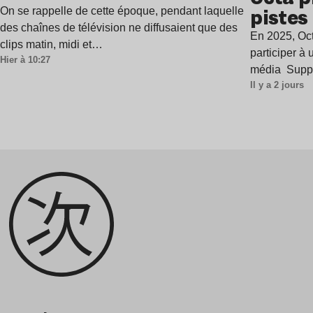
pistes 
On se rappelle de cette époque, pendant laquelle
des chaînes de télévision ne diffusaient que des
ère de
En 2025, Oct
clips matin, midi et…
harmo
participer à
Hier à 10:27
média Supp
Il y a 2 jours