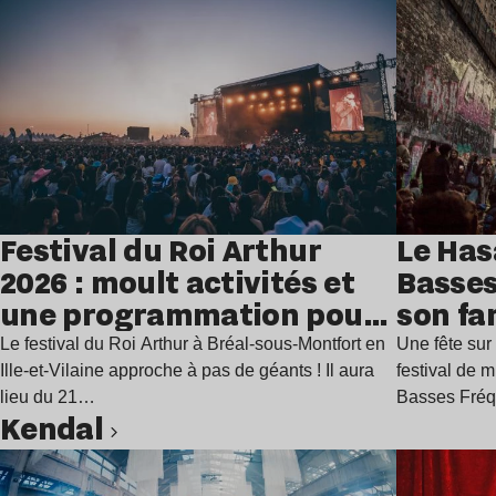
Festival du Roi Arthur
Le Has
2026 : moult activités et
Basses
une programmation pour
son fa
festoyer
juillet
Le festival du Roi Arthur à Bréal-sous-Montfort en
Une fête sur 
Ille-et-Vilaine approche à pas de géants ! Il aura
festival de 
lieu du 21…
Basses Fré
Kendal
Lire l’article