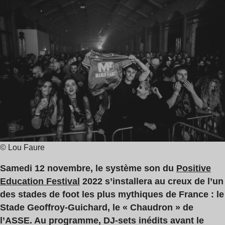
de
Education
lecture
,
:
ASSE
2
,
min
Infravision
© Lou Faure
Samedi 12 novembre, le système son du
Positive
Education Festival
2022 s’installera au creux de l’un
des stades de foot les plus mythiques de France : le
Stade Geoffroy-Guichard, le « Chaudron » de
l’ASSE. Au programme, DJ-sets inédits avant le