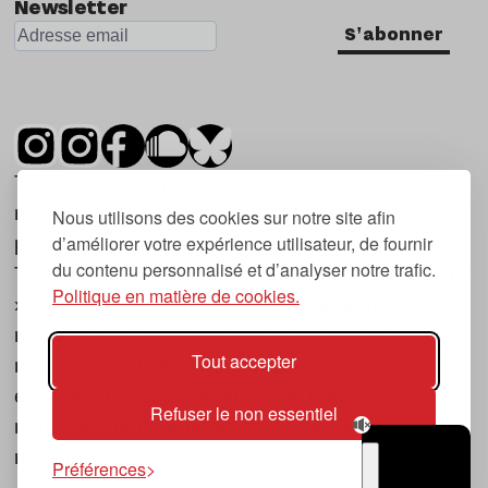
Newsletter
S'abonner
Tsugi est un mensuel indépendant sur la
musique et les nouvelles tendances, dont la
Nous utilisons des cookies sur notre site afin
d’améliorer votre expérience utilisateur, de fournir
première parution date de 2007.
du contenu personnalisé et d’analyser notre trafic.
Tsugi en japonais signifie « prochain », « suivant
Politique en matière de cookies.
», ce qui correspond à la thématique du
magazine, à l’affût des nouvelles tendances
Tout accepter
musicales, qu’elles viennent de la musique
électronique, du rock ou du hip hop, et des
Refuser le non essentiel
nouveaux phénomènes de société liés à la
musique.
Préférences