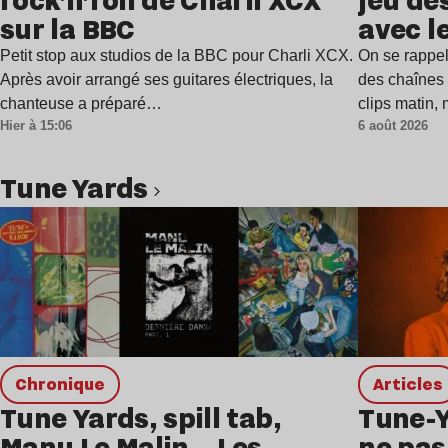
rock’n’roll de Charli XCX
jeu de
sur la BBC
avec l
Petit stop aux studios de la BBC pour Charli XCX.
On se rappel
Après avoir arrangé ses guitares électriques, la
des chaînes 
chanteuse a préparé…
clips matin,
Hier à 15:06
6 août 2026
Tune Yards
Lire l’article
chronique
Articles
Tune Yards, spill tab,
Tune-Y
Manu Le Malin… Les
ne pas