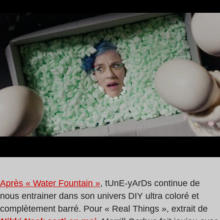
de
Garbus
lecture
,
:
Tune
0
Yards
min
Après « Water Fountain »
, tUnE-yArDs continue de
nous entrainer dans son univers DIY ultra coloré et
complètement barré. Pour « Real Things », extrait de