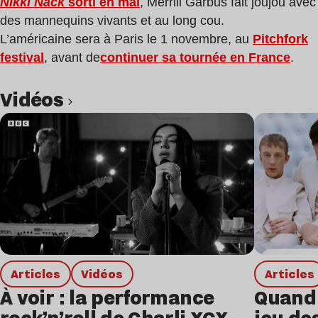
Nikki Nack
sorti en mai
, Merrill Garbus fait joujou avec
des mannequins vivants et au long cou.
L’américaine sera à Paris le 1 novembre, au
Pitchfork
festival
, avant de
continuer sa tournée en France
.
Vidéos
Lire l’article
Articles
Vidéos
Articles
À voir : la performance
Quand 