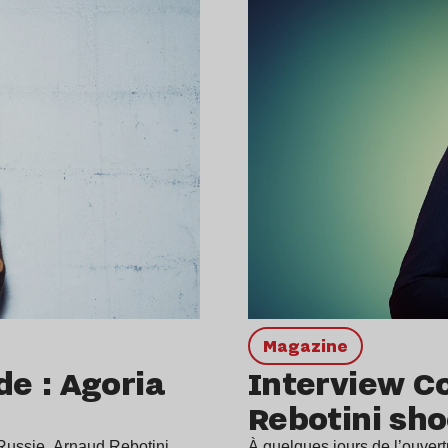
magazine
e : Agoria
Interview C
Rebotini sho
 Russie, Arnaud Rebotini
À quelques jours de l’ouver