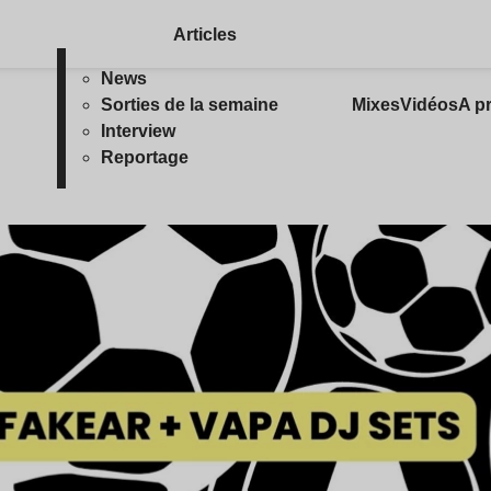
Articles
News
Sorties de la semaine
Mixes
Vidéos
A p
Interview
Reportage