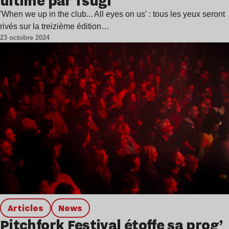
ultime par Tsugi
'When we up in the club... All eyes on us' : tous les yeux seront
rivés sur la treizième édition…
23 octobre 2024
Articles
news
Pitchfork Festival étoffe sa prog’