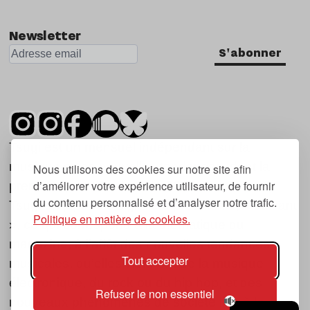
Newsletter
S'abonner
Tsugi est un mensuel indépendant sur la
musique et les nouvelles tendances, dont la
Nous utilisons des cookies sur notre site afin
d’améliorer votre expérience utilisateur, de fournir
première parution date de 2007.
du contenu personnalisé et d’analyser notre trafic.
Tsugi en japonais signifie « prochain », « suivant
Politique en matière de cookies.
», ce qui correspond à la thématique du
magazine, à l’affût des nouvelles tendances
Tout accepter
musicales, qu’elles viennent de la musique
électronique, du rock ou du hip hop, et des
Refuser le non essentiel
nouveaux phénomènes de société liés à la