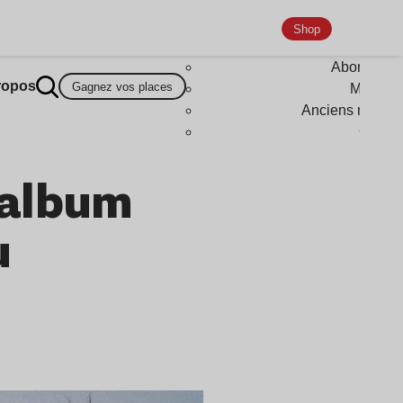
Shop
Abonneme
ropos
Gagnez vos places
Magazi
Anciens numér
Goodi
 album
u