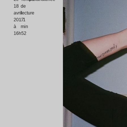
18
de
avril
lecture
2017
: 1
à
min
16h52