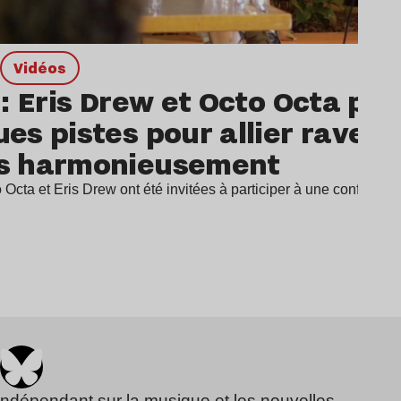
Vidéos
 : Eris Drew et Octo Octa pr
es pistes pour allier rave e
s harmonieusement
 Octa et Eris Drew ont été invitées à participer à une conféren
indépendant sur la musique et les nouvelles