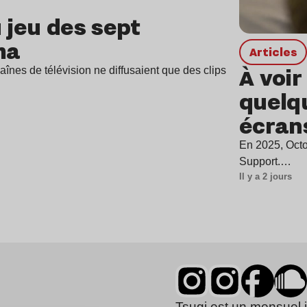
 jeu des sept
ma
Articles
À voir
înes de télévision ne diffusaient que des clips
quelqu
écran
En 2025, Octo
Support.…
Il y a 2 jours
Tsugi est un mensuel 