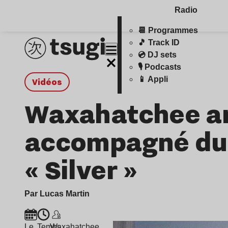
Radio
📆 Programmes
🎵 Track ID
💿 DJ sets
🎙️ Podcasts
📱 Appli
Vidéos
Waxahatchee an
accompagné du
« Silver »
Par Lucas Martin
Le
Temps
Waxahatchee