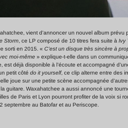
ahatchee, vient d’annoncer un nouvel album prévu po
he Storm
, ce LP composé de 10 titres fera suite à
Ivy 
e sorti en 2015. «
C’est un disque très sincère à pr
 avec moi-même
» explique-t-elle dans un communiqu
gle, est déjà disponible à l’écoute et accompagné d’un
un petit côté
do it yourself
, ce clip alterne entre des
elle joue sur une petite scène accompagnée d’autre
 à la guitare. Waxahatchee a aussi annoncé une tou
les de Paris et Lyon pourront profiter de la voix si 
12 septembre au Batofar et au Periscope.