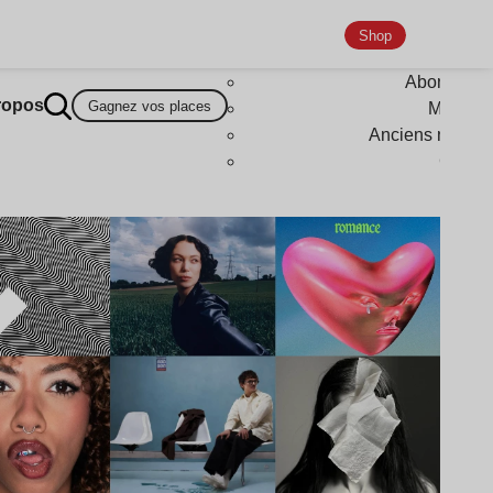
Shop
Abonneme
ropos
Gagnez vos places
Magazi
Anciens numér
Goodi