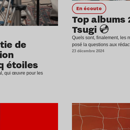
en écoute
Top albums 2
Tsugi 💿
Quels sont, finalement, les
tie de
posé la questions aux rédac
ion
23 décembre 2024
q étoiles
l, qui œuvre pour les