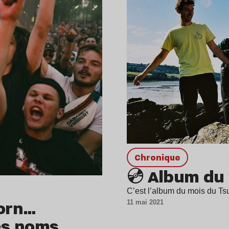
chronique
💿 Album du 
C’est l’album du mois du Tsu
Korn…
11 mai 2021
es noms