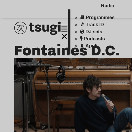
Radio
📆 Programmes
🎵 Track ID
💿 DJ sets
🎙️ Podcasts
Fontaines D.C.
📱 Appli