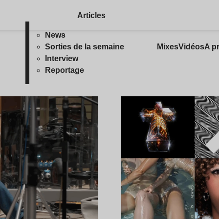
Articles
News
Sorties de la semaine
Mixes
Vidéos
A p
Interview
Reportage