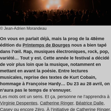
2
min
© Jean-Adrien Morandeau
On vous en parlait déjà, mais la prog de la 48ème
édition du
Printemps de Bourges
nous a bien tapé
dans l’œil. Rap, musiques électroniques, rock, pop,
variété… Tout y est. Cette année le festival a décidé
de voir plus loin que la musique, notamment en
mettant en avant la poésie. Entre lectures
musicales, reprise des textes de Kurt Cobain,
hommage à Françoise Hardy… Du 23 au 28 avril, on
n’aura pas le temps de s’ennuyer.
Les mots ont un sens. Et ça, personne ne l’apprendra à
Virginie Despentes
,
Catherine Ringer
,
Béatrice Dalle
,
Casey
ou encore
Zëro
. À l’initiative de Catherine Ringer,