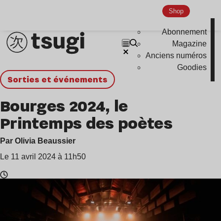
Shop
Abonnement
Magazine
Anciens numéros
Goodies
Sorties et événements
Bourges 2024, le
Printemps des poètes
Par Olivia Beaussier
Le 11 avril 2024 à 11h50
Temps
de
lecture
: