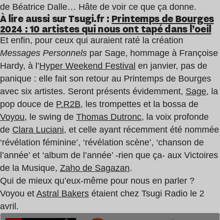
de Béatrice Dalle… Hâte de voir ce que ça donne.
À lire aussi sur Tsugi.fr :
Printemps de Bourges
2024 : 10 artistes qui nous ont tapé dans l’oeil
Et enfin, pour ceux qui auraient raté la création
Messages Personnels
par Sage, hommage à Françoise
Hardy, à l’
Hyper Weekend Festival
en janvier, pas de
panique : elle fait son retour au Printemps de Bourges
avec six artistes. Seront présents évidemment,
Sage
, la
pop douce de
P.R2B
, les trompettes et la bossa de
Voyou
, le swing de
Thomas Dutronc
, la voix profonde
de
Clara Luciani
, et celle ayant récemment été nommée
‘révélation féminine’, ‘révélation scène’, ‘chanson de
l’année’ et ‘album de l’année’ -rien que ça- aux Victoires
de la Musique,
Zaho de Sagazan
.
Qui de mieux qu’eux-même pour nous en parler ?
Voyou et
Astral Bakers
étaient chez Tsugi Radio le 2
avril.