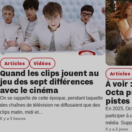
Articles
Vidéos
Quand les clips jouent au
Articles
jeu des sept différences
À voir 
avec le cinéma
Octa p
pistes 
On se rappelle de cette époque, pendant laquelle
des chaînes de télévision ne diffusaient que des
ère de
En 2025, Oct
clips matin, midi et…
harmo
participer à
Il y a 5 heures
média Supp
Il y a 2 jours