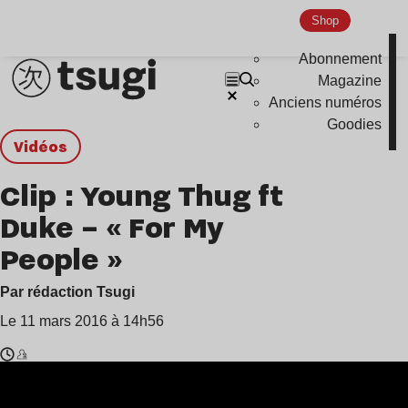
Shop
Abonnement
Magazine
Anciens numéros
Goodies
Vidéos
Clip : Young Thug ft
Duke – « For My
People »
Par rédaction Tsugi
Le 11 mars 2016 à 14h56
Temps
Young
de
Thug