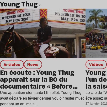
Young Thug
Lire l’article
Articles
news
Vidéos
En écoute : Young Thug
Young 
apparaît sur la BO du
l’un de
documentaire « Before
la sai
Anythang : The Cash
Une apparition étonnante ! En effet, Young Thug
Le clip de "
Money Story » de Birdman
avait déclaré en février dernier vouloir rester muet
être assez nu
17 janvier 201
pendant un an, mais…