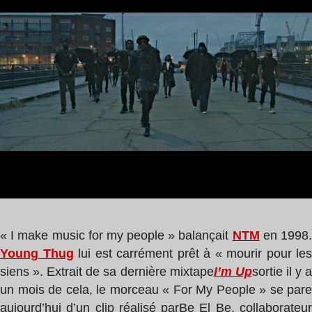
lecture
,
:
Duke
1
min
« I make music for my people » balançait
NTM
en 1998
Young Thug
lui est carrément prêt à « mourir pour les
siens ». Extrait de sa dernière mixtape
I’m Up
sortie il y 
un mois de cela, le morceau « For My People » se pare
aujourd’hui d’un clip réalisé par
Be El Be, collaborateu