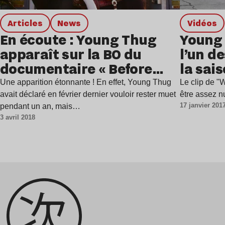
Articles
news
Vidéos
En écoute : Young Thug
Young 
apparaît sur la BO du
l’un de
documentaire « Before
la sai
Anythang : The Cash
Une apparition étonnante ! En effet, Young Thug
Le clip de "
Money Story » de Birdman
avait déclaré en février dernier vouloir rester muet
être assez nu
17 janvier 201
pendant un an, mais…
3 avril 2018