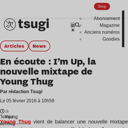
Shop
Abonnement
Magazine
Anciens numéros
Goodies
Articles
news
En écoute : I’m Up, la
nouvelle mixtape de
Young Thug
Par rédaction Tsugi
Le 05 février 2016 à 10h59
Temps
Young
Young Thug
vient de balancer une nouvelle mixtap
de
Thug