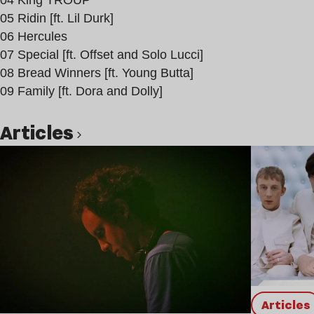
04 King TROUP
05 Ridin [ft. Lil Durk]
06 Hercules
07 Special [ft. Offset and Solo Lucci]
08 Bread Winners [ft. Young Butta]
09 Family [ft. Dora and Dolly]
Articles
Lire l’article
Articles