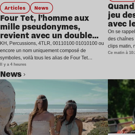
Quand 
Articles
news
jeu de
Four Tet, l’homme aux
avec l
mille pseudonymes,
On se rappel
revient avec un double
des chaînes 
single
KH, Percussions, 4TLR, 00110100 01010100 ou
clips matin,
encore un nom uniquement composé de
Ce matin à 10:
symboles, voilà tous les alias de Four Tet…
Il y a 4 heures
news
Lire l’article