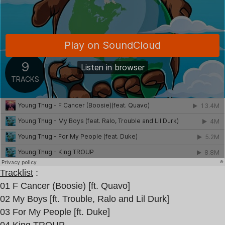
Tracklist
:
01 F Cancer (Boosie) [ft. Quavo]
02 My Boys [ft. Trouble, Ralo and Lil Durk]
03 For My People [ft. Duke]