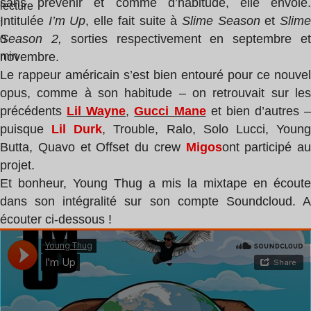
sans prévenir et comme d’habitude, elle envoie.
lecture
Intitulée
I’m Up
, elle fait suite à
Slime Season
et
Slim
:
Season 2,
sorties respectivement en septembre e
0
min
novembre.
Le rappeur américain s’est bien entouré pour ce nouvel
opus, comme à son habitude – on retrouvait sur les
précédents
Lil Wayne
,
Gucci Mane
et bien d’autres –
puisque
Lil Durk
, Trouble, Ralo, Solo Lucci, Youn
Butta, Quavo et Offset du crew
Migos
ont participé au
projet.
Et bonheur, Young Thug a mis la mixtape en écoute
dans son intégralité sur son compte Soundcloud. A
écouter ci-dessous !