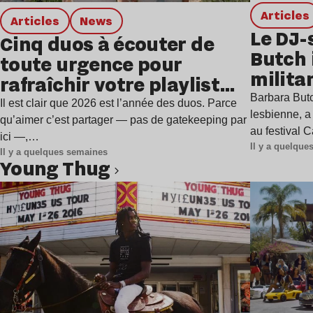
Articles
Articles
news
Le DJ-
Cinq duos à écouter de
Butch 
toute urgence pour
milita
rafraîchir votre playlist
à Gren
Barbara Butc
estivale
Il est clair que 2026 est l’année des duos. Parce
lesbienne, a
qu’aimer c’est partager — pas de gatekeeping par
au festival 
ici —,…
Il y a quelqu
Il y a quelques semaines
Young Thug
Lire l’article