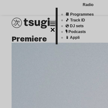
Radio
📆 Programmes
🎵 Track ID
💿 DJ sets
🎙️ Podcasts
Premiere
📱 Appli