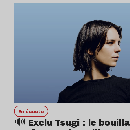
en écoute
🔊 Exclu Tsugi : le bouill