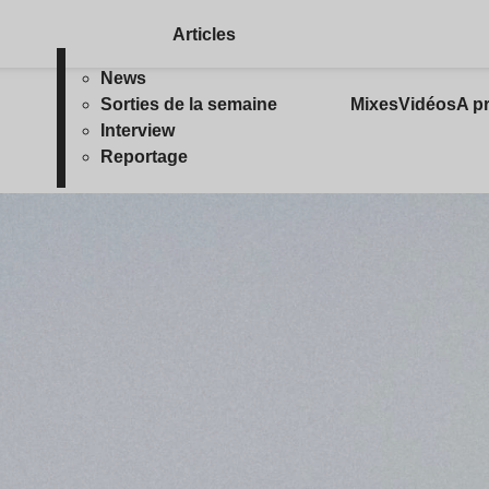
Articles
News
Sorties de la semaine
Mixes
Vidéos
A p
Interview
Reportage