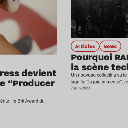
Articles
news
Pourquoi RA
la scène te
ress devient
Un nouveau collectif a vu 
e “Producer
signifie "la joie immense", r
7 juin 2023
rite : le Brit Award du