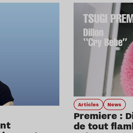
Articles
news
Premiere : D
ant
de tout flam