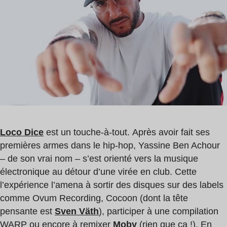
lecture
:
1
min
Loco Dice
est un touche-à-tout. Après avoir fait ses
premières armes dans le hip-hop, Yassine Ben Achour
– de son vrai nom – s’est orienté vers la musique
électronique au détour d’une virée en club. Cette
l’expérience l’amena à sortir des disques sur des labels
comme Ovum Recording, Cocoon (dont la tête
pensante est
Sven Väth
), participer à une compilation
WARP ou encore à remixer
Moby
(rien que ça !). En