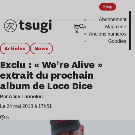
Shop
Abonnement
Magazine
Anciens numéros
Goodies
Articles
news
Exclu : « We’re Alive »
extrait du prochain
album de Loco Dice
Par Alice Lanneluc
Le 24 mai 2018 à 17h51
Temps
Loco
de
Dice