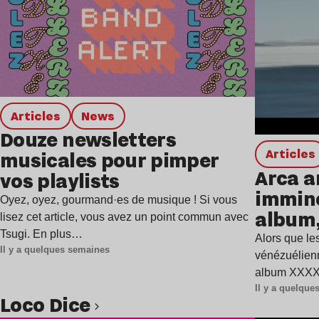
Articles
news
Douze newsletters
Articles
musicales pour pimper
Arca a
vos playlists
immine
Oyez, oyez, gourmand·es de musique ! Si vous
album,
lisez cet article, vous avez un point commun avec
Tsugi. En plus…
Alors que les
Il y a quelques semaines
vénézuélienn
album XXXXX
Il y a quelqu
Loco Dice