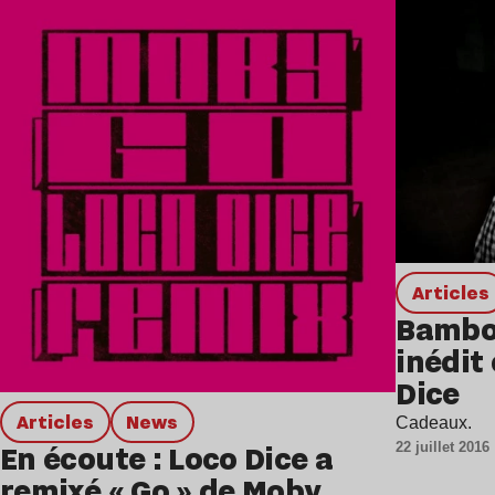
Lire l’article
Articles
Bambo
inédit
Dice
Articles
news
Cadeaux.
En écoute : Loco Dice a
22 juillet 2016
remixé « Go » de Moby