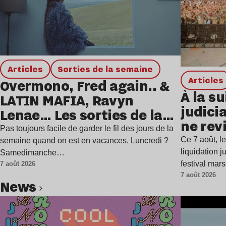
Articles
Sorties de la semaine
Articles
Overmono, Fred again.. &
À la su
LATIN MAFIA, Ravyn
judicia
Lenae… Les sorties de la
ne rev
semaine
Pas toujours facile de garder le fil des jours de la
Ce 7 août, l
semaine quand on est en vacances. Luncredi ?
liquidation j
Samedimanche…
festival mar
7 août 2026
7 août 2026
news
Lire l’article