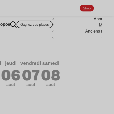
Shop
Abonneme
ropos
Gagnez vos places
Magazi
Anciens numér
Goodi
i
jeudi
vendredi
samedi
5
06
07
08
août
août
août