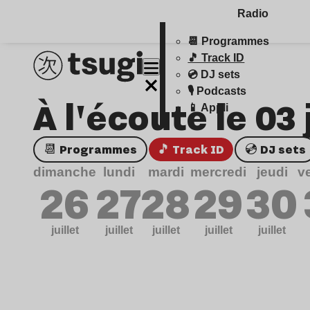
Radio
📆 Programmes
🎵 Track ID
💿 DJ sets
🎙️ Podcasts
À l'écoute le 03
📱 Appli
📆 Programmes
🎵 Track ID
💿 DJ sets
dimanche
lundi
mardi
mercredi
jeudi
v
26
27
28
29
30
juillet
juillet
juillet
juillet
juillet