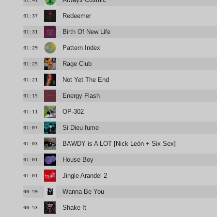
Redeemer
01:37
Birth Of New Life
01:31
Pattern Index
01:29
Rage Club
01:25
Not Yet The End
01:21
Energy Flash
01:15
OP-302
01:11
Si Dieu fume
01:07
BAWDY is A LOT [Nick León + Six Sex]
01:03
House Boy
01:01
Jingle Arandel 2
01:01
Wanna Be You
00:59
Shake It
00:53