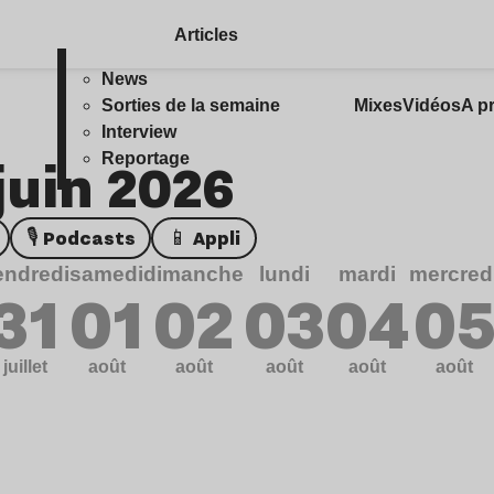
Articles
News
Sorties de la semaine
Mixes
Vidéos
A p
Interview
 juin 2026
Reportage
🎙️ Podcasts
📱 Appli
endredi
samedi
dimanche
lundi
mardi
mercred
31
01
02
03
04
0
juillet
août
août
août
août
août