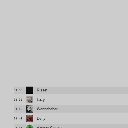
Risset
01:58
Lazy
01:52
Wannabeher
01:49
Deny
01:46
Always Cosmic
01:41