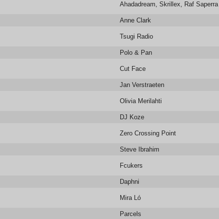
Ahadadream, Skrillex, Raf Saperra
Anne Clark
Tsugi Radio
Polo & Pan
Cut Face
Jan Verstraeten
Olivia Merilahti
DJ Koze
Zero Crossing Point
Steve Ibrahim
Fcukers
Daphni
Mira Ló
Parcels