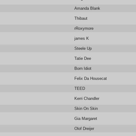
Amanda Blank
Thibaut
rRoxymore
james K
Steele Up
Tatie Dee
Born Idiot
Felix Da Housecat
TEED
Kerri Chandler
Skin On Skin
Gia Margaret
Olof Dreijer