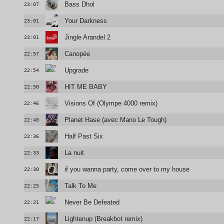
Bass Dhol
23:07
Your Darkness
23:01
Jingle Arandel 2
23:01
Canopée
22:57
Upgrade
22:54
HIT ME BABY
22:50
Visions Of (Olympe 4000 remix)
22:46
Planet Hase (avec Mano Le Tough)
22:40
Half Past Six
22:36
La nuit
22:33
if you wanna party, come over to my house
22:30
Talk To Me
22:25
Never Be Defeated
22:21
Lightenup (Breakbot remix)
22:17