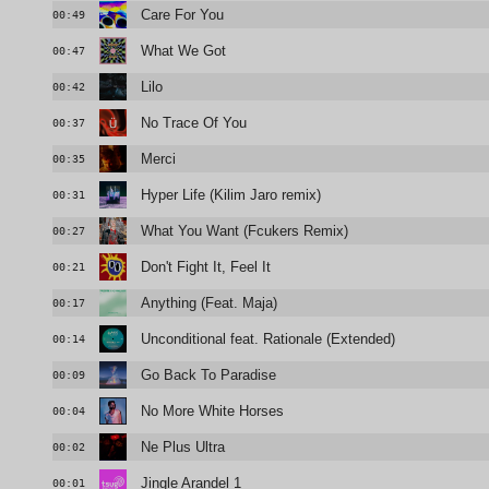
Care For You
00:49
What We Got
00:47
Lilo
00:42
No Trace Of You
00:37
Merci
00:35
Hyper Life (Kilim Jaro remix)
00:31
What You Want (Fcukers Remix)
00:27
Don't Fight It, Feel It
00:21
Anything (Feat. Maja)
00:17
Unconditional feat. Rationale (Extended)
00:14
Go Back To Paradise
00:09
No More White Horses
00:04
Ne Plus Ultra
00:02
Jingle Arandel 1
00:01