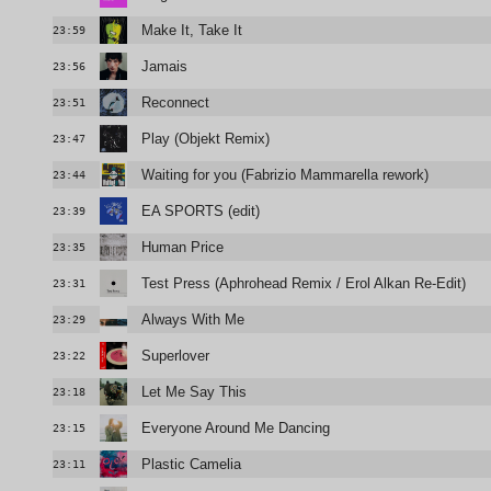
Make It, Take It
23:59
Jamais
23:56
Reconnect
23:51
Play (Objekt Remix)
23:47
Waiting for you (Fabrizio Mammarella rework)
23:44
EA SPORTS (edit)
23:39
Human Price
23:35
Test Press (Aphrohead Remix / Erol Alkan Re-Edit)
23:31
Always With Me
23:29
Superlover
23:22
Let Me Say This
23:18
Everyone Around Me Dancing
23:15
Plastic Camelia
23:11