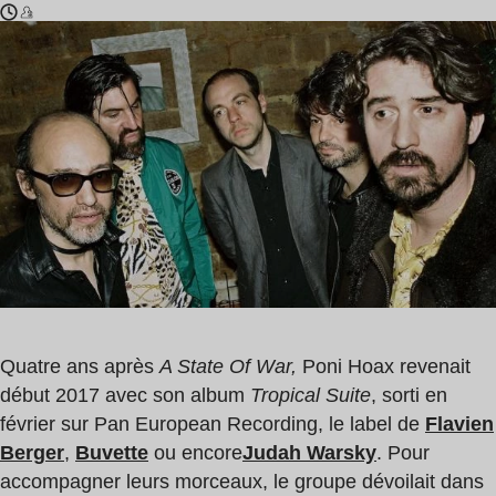
Temps
Poni
de
Hoax
lecture
:
0
min
Quatre ans après
A State Of War,
Poni Hoax revenait
début 2017 avec son album
Tropical Suite
, sorti en
février sur Pan European Recording, le label de
Flavien
Berger
,
Buvette
ou encore
Judah Warsky
. Pour
accompagner leurs morceaux, le groupe dévoilait dans