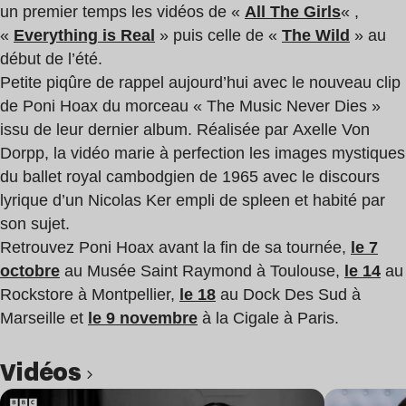
un premier temps les vidéos de «
All The Girls
« ,
«
Everything is Real
» puis celle de «
The Wild
» au
début de l’été.
Petite piqûre de rappel aujourd’hui avec le nouveau clip
de Poni Hoax du morceau « The Music Never Dies »
issu de leur dernier album. Réalisée par
Axelle Von
Dorpp, la vidéo marie à perfection les images mystiques
du ballet royal cambodgien de 1965 avec le discours
lyrique d’un Nicolas Ker empli de spleen et habité par
son sujet.
Retrouvez Poni Hoax avant la fin de sa tournée,
le 7
octobre
au Musée Saint Raymond à Toulouse,
le 14
au
Rockstore à Montpellier,
le 18
au Dock Des Sud à
Marseille et
le 9 novembre
à la Cigale à Paris.
Vidéos
Lire l’article