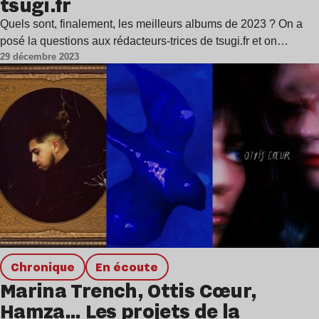
tsugi.fr
Quels sont, finalement, les meilleurs albums de 2023 ? On a
posé la questions aux rédacteurs-trices de tsugi.fr et on…
29 décembre 2023
chronique
en écoute
Marina Trench, Ottis Cœur,
Hamza… Les projets de la