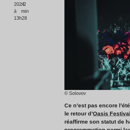
2024
: 2
à
min
13h28
© Solovov
Ce n’est pas encore l’ét
le retour d’
Oasis Festiva
réaffirme son statut de
programmation parmi la