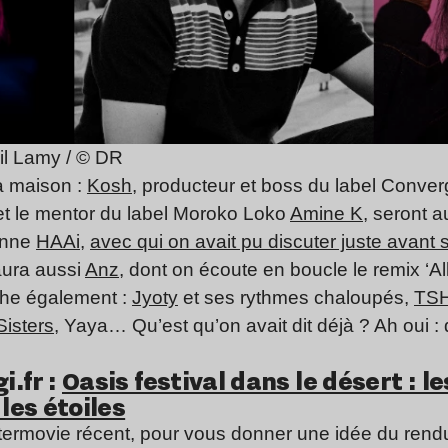
il Lamy / © DR
a maison :
Kosh
, producteur et boss du label Conv
 et le mentor du label Moroko Loko
Amine K
, seront a
ienne
HAAi
,
avec qui on avait pu discuter juste avan
aura aussi
Anz
, dont on écoute en boucle le remix ‘A
iche également :
Jyoty
et ses rythmes chaloupés,
TS
isters
, Yaya…
Qu’est qu’on avait dit déjà ? Ah oui :
i.fr :
Oasis festival dans le désert : l
 les étoiles
termovie récent, pour vous donner une idée du rend