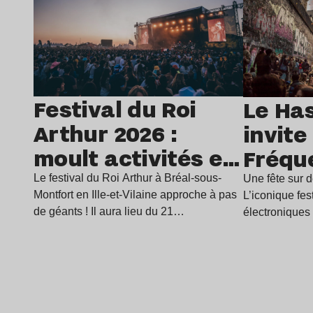
Festival du Roi
Le Ha
Arthur 2026 :
invite
moult activités et
Fréqu
une
son f
Le festival du Roi Arthur à Bréal-sous-
Une fête sur d
Montfort en Ille-et-Vilaine approche à pas
L’iconique fe
programmation
air du 
de géants ! Il aura lieu du 21…
électroniques
pour festoyer
Fréquences, 