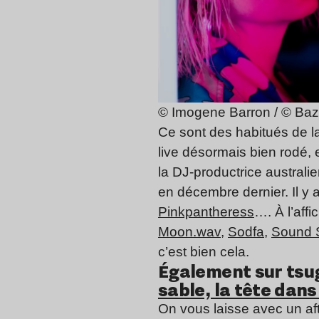
© Imogene Barron / © Baz
Ce sont des habitués de l
live désormais bien rodé,
la DJ-productrice austral
en décembre dernier. Il y 
Pinkpantheress
…. À l’aff
Moon.wav
,
Sodfa
,
Sound S
c’est bien cela.
Également sur tsug
sable, la tête dans
On vous laisse avec un af