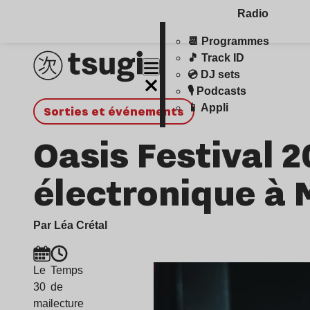
Radio
📆 Programmes
🎵 Track ID
💿 DJ sets
🎙️ Podcasts
📱 Appli
Sorties et événements
Oasis Festival 2
électronique à
Par Léa Crétal
Le
Temps
30
de
mai
lecture