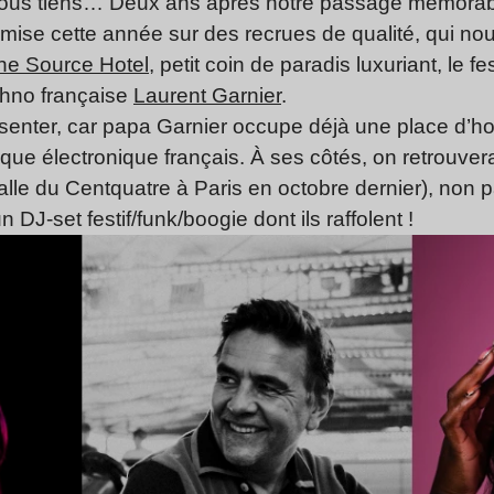
nous tiens… Deux ans après notre passage mémorable
 mise cette année sur des recrues de qualité, qui no
he Source Hotel
, petit coin de paradis luxuriant, le 
echno française
Laurent Garnier
.
senter, car papa Garnier occupe déjà une place d’h
que électronique français. À ses côtés, on retrouver
salle du Centquatre à Paris en octobre dernier), non 
n DJ-set festif/funk/boogie dont ils raffolent !