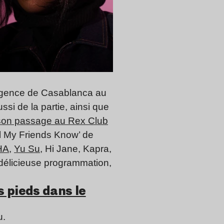
ergence de Casablanca au
ussi de la partie, ainsi que
t son passage au Rex Club
ll My Friends Know’ de
HA
,
Yu Su
,
Hi Jane, Kapra,
délicieuse programmation,
es pieds dans le
u.