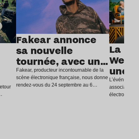
Fakear annonce
La Par
sa nouvelle
e
Week 
tournée, avec un
une 1
arrêt vibrant à
Fakear, producteur incontournable de la
avec 
scène électronique française, nous donne
l’Olympia
L’événement 
rendez-vous du 24 septembre au 6
etour
association p
prog
novembre prochain pour une…
à…
électroniques
béton
actrices et a