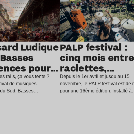
sard Ludique
PALP festival :
 Basses
cinq mois entr
ences pour
raclettes,
ameux open
randonnées et
es rails, ça vous tente ?
Depuis le 1er avril et jusqu’au 15
stival de musiques
novembre, le PALP festival est de r
14 juillet
musiques
 du Sud, Basses
pour une 16ème édition. Installé 
pose ses…