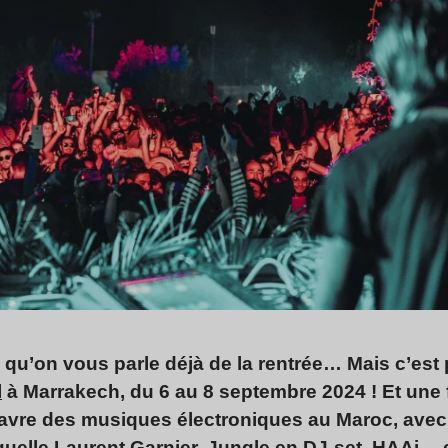
é qu’on vous parle déjà de la rentrée… Mais c’est
l
à Marrakech, du 6 au 8 septembre 2024 !
Et une 
 havre des musiques électroniques au Maroc, avec
quelle
Laurent Garnier, Jungle en DJ-set, HAAi… e