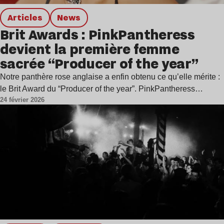
Articles
news
Brit Awards : PinkPantheress
devient la première femme
sacrée “Producer of the year”
Notre panthère rose anglaise a enfin obtenu ce qu’elle mérite :
le Brit Award du “Producer of the year”. PinkPantheress…
24 février 2026