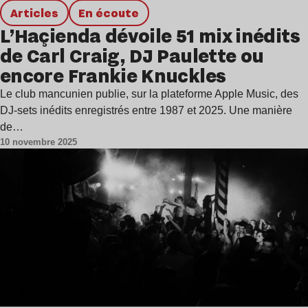
Articles
en écoute
L’Haçienda dévoile 51 mix inédits
de Carl Craig, DJ Paulette ou
encore Frankie Knuckles
Le club mancunien publie, sur la plateforme Apple Music, des
DJ-sets inédits enregistrés entre 1987 et 2025. Une manière
de…
10 novembre 2025