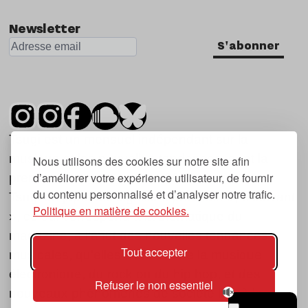
Newsletter
S'abonner
Tsugi est un mensuel indépendant sur la
musique et les nouvelles tendances, dont la
Nous utilisons des cookies sur notre site afin
d’améliorer votre expérience utilisateur, de fournir
première parution date de 2007.
du contenu personnalisé et d’analyser notre trafic.
Tsugi en japonais signifie « prochain », « suivant
Politique en matière de cookies.
», ce qui correspond à la thématique du
magazine, à l’affût des nouvelles tendances
Tout accepter
musicales, qu’elles viennent de la musique
électronique, du rock ou du hip hop, et des
Refuser le non essentiel
nouveaux phénomènes de société liés à la