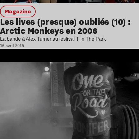
magazine
Les lives (presque) oubliés (10) :
Arctic Monkeys en 2006
La bande à Alex Turner au festival T in The Park
16 avril 2015