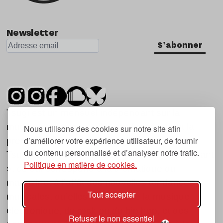
Newsletter
S'abonner
Tsugi est un mensuel indépendant sur la
musique et les nouvelles tendances, dont la
Nous utilisons des cookies sur notre site afin
d’améliorer votre expérience utilisateur, de fournir
première parution date de 2007.
du contenu personnalisé et d’analyser notre trafic.
Tsugi en japonais signifie « prochain », « suivant
Politique en matière de cookies.
», ce qui correspond à la thématique du
magazine, à l’affût des nouvelles tendances
Tout accepter
musicales, qu’elles viennent de la musique
électronique, du rock ou du hip hop, et des
Refuser le non essentiel