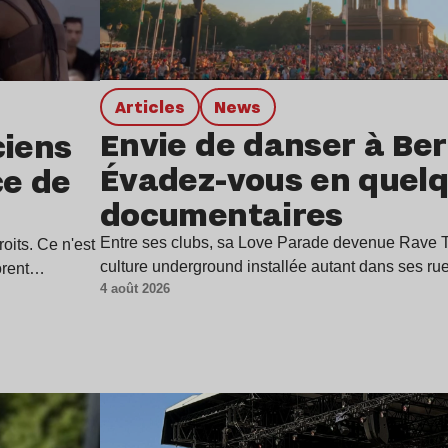
Articles
news
Envie de danser à Berl
ciens
Évadez-vous en quel
ce de
documentaires
Entre ses clubs, sa Love Parade devenue Rave Th
oits. Ce n'est
culture underground installée autant dans ses r
borent…
4 août 2026
Lire l’article