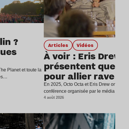
in ?
Articles
Vidéos
ques
À voir : Eris Drew 
présentent quelqu
e Planet et toute la
pour allier rave et
ues…
écrans harmonie
En 2025, Octo Octa et Eris Drew ont été in
conférence organisée par le média Supp
4 août 2026
Lire l’article