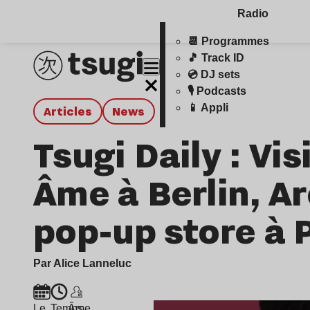
Radio
📆 Programmes
🎵 Track ID
💿 DJ sets
🎙️ Podcasts
📱 Appli
Articles
news
Tsugi Daily : Vi
Âme à Berlin, A
pop-up store à 
Par Alice Lanneluc
Le
Temps
Âme