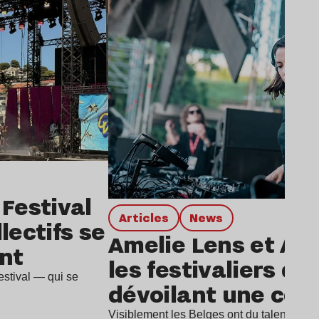
 Festival
Articles
news
lectifs se
Amelie Lens et An
nt
les festivaliers de
stival — qui se
dévoilant une coll
Visiblement les Belges ont du talent pour