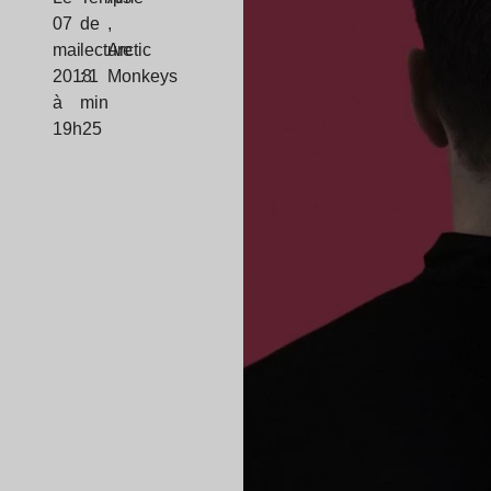
07
de
,
mai
lecture
Arctic
2018
: 1
Monkeys
à
min
19h25