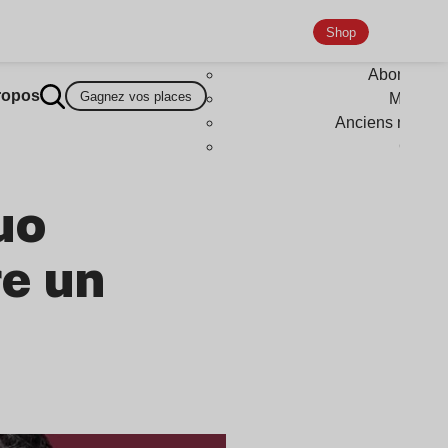
Shop
Abonneme
ropos
Gagnez vos places
Magazi
Anciens numér
Goodi
uo
re un