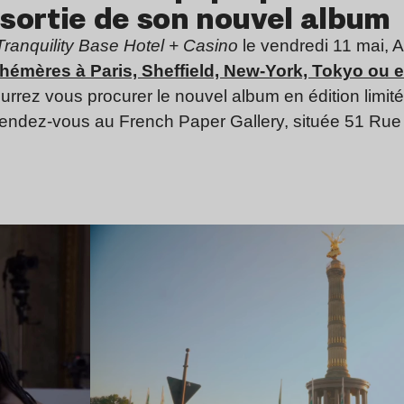
 sortie de son nouvel album
Tranquility Base Hotel + Casino
le vendredi 11 mai, A
émères à Paris, Sheffield, New-York, Tokyo ou e
rrez vous procurer le nouvel album en édition limité
rendez-vous au French Paper Gallery, située 51 Rue V
Lire l’article