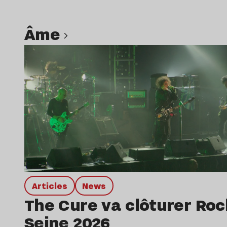
Âme
Lire l’article
Articles
news
The Cure va clôturer Roc
Seine 2026