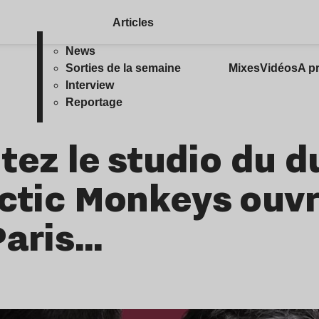
Articles
News
Sorties de la semaine
Mixes
Vidéos
A p
Interview
Reportage
sitez le studio du d
rctic Monkeys ouv
Paris…