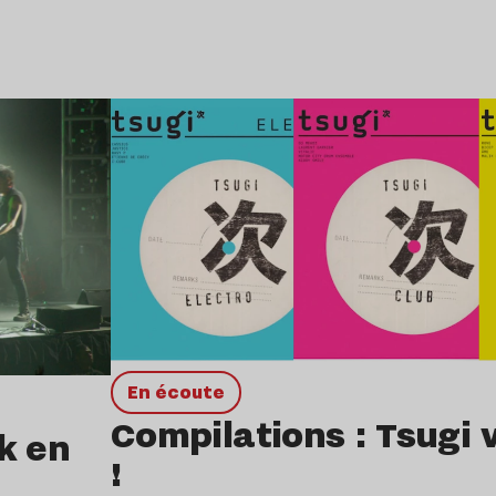
Lire l’article
en écoute
Compilations : Tsugi v
k en
!