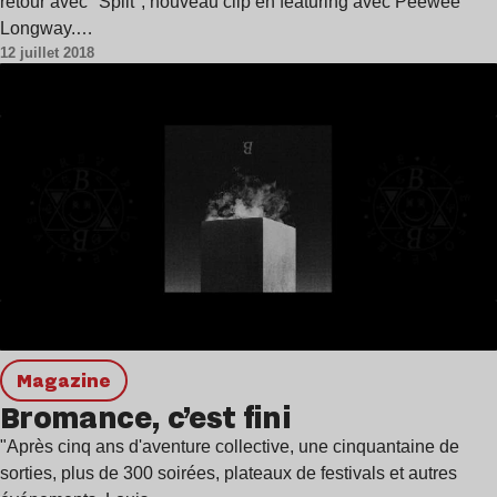
retour avec "Split", nouveau clip en featuring avec Peewee
Longway.…
12 juillet 2018
magazine
Bromance, c’est fini
"Après cinq ans d'aventure collective, une cinquantaine de
sorties, plus de 300 soirées, plateaux de festivals et autres