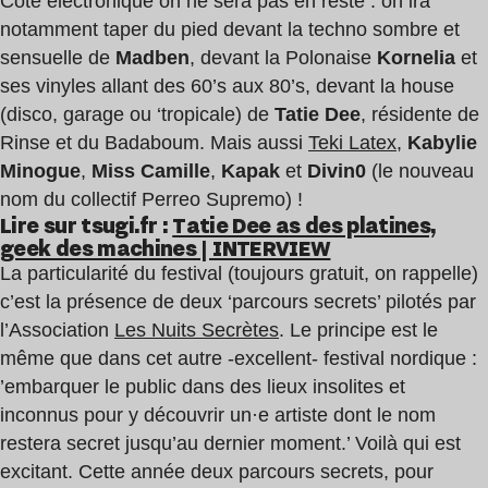
Côté électronique on ne sera pas en reste : on ira
notamment taper du pied devant la techno sombre et
sensuelle de
Madben
, devant la Polonaise
Kornelia
et
ses vinyles allant des 60’s aux 80’s, devant la house
(disco, garage ou ‘tropicale) de
Tatie Dee
, résidente de
Rinse et du Badaboum. Mais aussi
Teki Latex
,
Kabylie
Minogue
,
Miss Camille
,
Kapak
et
Divin0
(le nouveau
nom du collectif Perreo Supremo) !
Lire sur tsugi.fr :
Tatie Dee as des platines,
geek des machines | INTERVIEW
La particularité du festival (toujours gratuit, on rappelle)
c’est la présence de deux ‘parcours secrets’ pilotés par
l’Association
Les Nuits Secrètes
. Le principe est le
même que dans cet autre -excellent- festival nordique :
’embarquer le public dans des lieux insolites et
inconnus pour y découvrir un·e artiste dont le nom
restera secret jusqu’au dernier moment.’ Voilà qui est
excitant. Cette année deux parcours secrets, pour