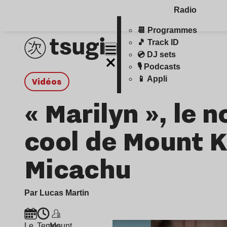
Radio
📆 Programmes
🎵 Track ID
💿 DJ sets
🎙️ Podcasts
📱 Appli
Vidéos
« Marilyn », le
cool de Mount K
Micachu
Par Lucas Martin
Le
Temps
Mount