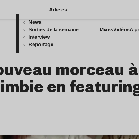
Articles
News
Sorties de la semaine
Mixes
Vidéos
A p
Interview
Reportage
 nouveau morceau à
imbie en featurin