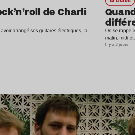
Articles
ck’n’roll de Charli
Quand 
différ
avoir arrangé ses guitares électriques, la
On se rappell
matin, midi e
Il y a 3 jours
Lire l’article