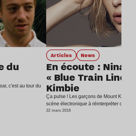
Articles
news
e du
En écoute : Nina K
« Blue Train Lines
Kimbie
r, c'est au tour du
Ça pulse ! Les garçons de Mount Kimbie ont
scène électronique à réinterpréter certa
22 mars 2018