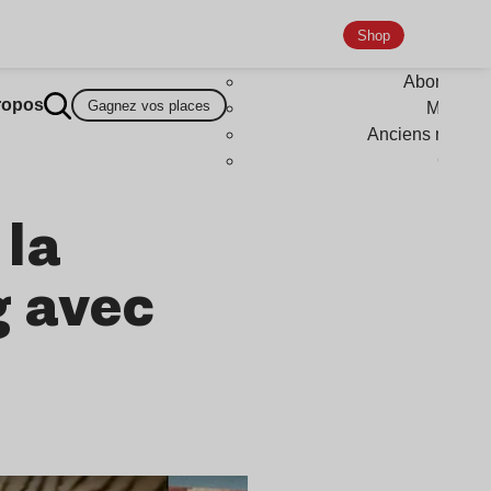
Shop
Abonneme
ropos
Gagnez vos places
Magazi
Anciens numér
Goodi
 la
g avec