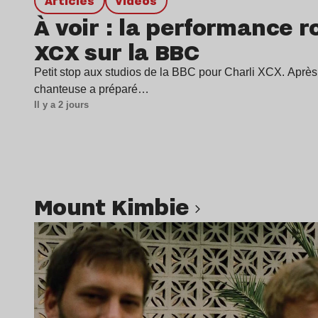
Articles
Vidéos
À voir : la performance ro
XCX sur la BBC
Petit stop aux studios de la BBC pour Charli XCX. Après 
chanteuse a préparé…
Il y a 2 jours
Mount Kimbie
Lire l’article