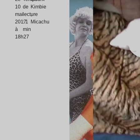
10
de
Kimbie
mai
lecture
,
2017
: 1
Micachu
à
min
18h27