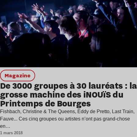
magazine
De 3000 groupes à 30 lauréats : la
grosse machine des iNOUïS du
Printemps de Bourges
Fishbach, Christine & The Queens, Eddy de Pretto, Last Train,
Fauve... Ces cinq groupes ou artistes n’ont pas grand-chose
en…
1 mars 2018