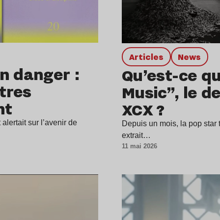
Articles
news
n danger :
Qu’est-ce q
tres
Music”, le de
nt
XCX ?
alertait sur l’avenir de
Depuis un mois, la pop star t
extrait…
11 mai 2026