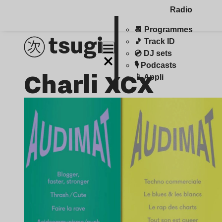
Radio
📆 Programmes
🎵 Track ID
💿 DJ sets
🎙️ Podcasts
Charli XCX
📱 Appli