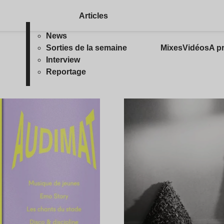
Articles
News
Sorties de la semaine
Mixes
Vidéos
A p
Interview
Reportage