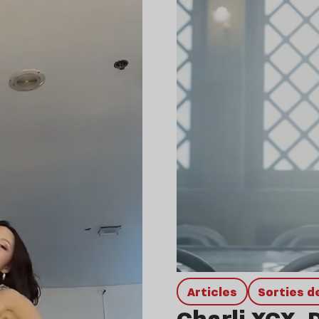
Articles
Sorties 
Charli XCX, 