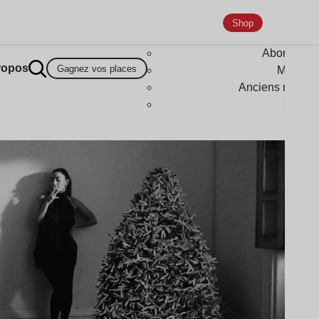
Shop
Abonneme
ropos
Gagnez vos places
Magazi
Anciens numér
Goodi