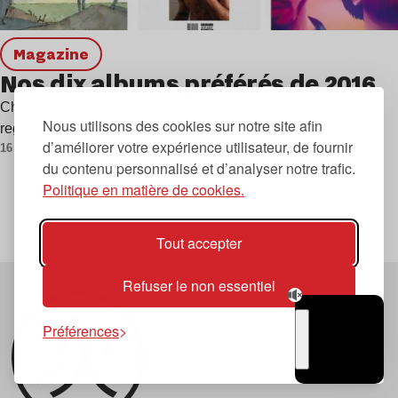
magazine
Nos dix albums préférés de 2016
Chaque mois de décembre, c'est la même chose : chacun
Nous utilisons des cookies sur notre site afin
regarde dans le rétro pour essayer d'établir sa liste des…
d’améliorer votre expérience utilisateur, de fournir
16 décembre 2016
du contenu personnalisé et d’analyser notre trafic.
Voir plus
Politique en matière de cookies.
Tout accepter
Refuser le non essentiel
Préférences
TSUGI
RADIO