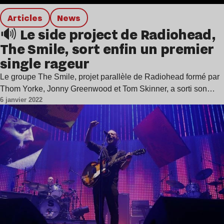
Articles
news
🔊 Le side project de Radiohead,
The Smile, sort enfin un premier
single rageur
Le groupe The Smile, projet parallèle de Radiohead formé par
Thom Yorke, Jonny Greenwood et Tom Skinner, a sorti son…
6 janvier 2022