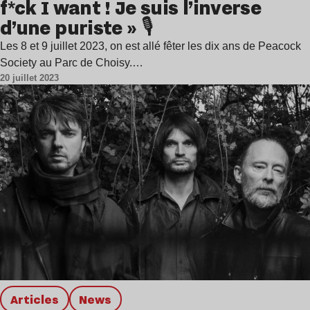
f*ck I want ! Je suis l’inverse
d’une puriste » 🎙️
Les 8 et 9 juillet 2023, on est allé fêter les dix ans de Peacock
Society au Parc de Choisy.…
20 juillet 2023
Articles
news