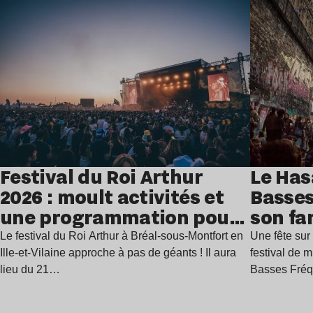
Lire l’article
Festival du Roi Arthur
Le Has
2026 : moult activités et
Basses
une programmation pour
son fa
festoyer
juillet
Le festival du Roi Arthur à Bréal-sous-Montfort en
Une fête sur 
Ille-et-Vilaine approche à pas de géants ! Il aura
festival de 
lieu du 21…
Basses Fré