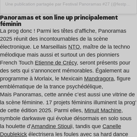
Une publication partagée par Festival Panoramas #27 (@festpanoramas)
Panoramas et son line up principalement
féminin
La prog donc ! Parmi les têtes d’affiche, Panoramas
2025 réunit des incontournables de la scène
électronique. Le Marseillais
NTO
, maître de la techno
mélodique mais aussi et surtout un des pionniers
French Touch
Etienne de Crécy
, seront présents pour
des sets qui s’annoncent mémorables. Également au
programme à Morlaix, le Mexicain
Mandragora
, figure
emblématique de la trance psychédélique,
Mais Panoramas, cette année c’est aussi une vitrine de
la scène féminine. 17 projets féminins illuminent la prog’
de cette édition 2025. Parmi elles,
Minuit Machine
,
symbole darkwave qui évolue désormais en solo sous
la houlette d’
Amandine Stioui
i, tandis que
Canelle
Doublekick
électrisera les foules avec sa hard dance