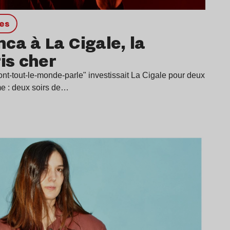
ges
ca à La Cigale, la
ris cher
dont-tout-le-monde-parle" investissait La Cigale pour deux
me : deux soirs de…