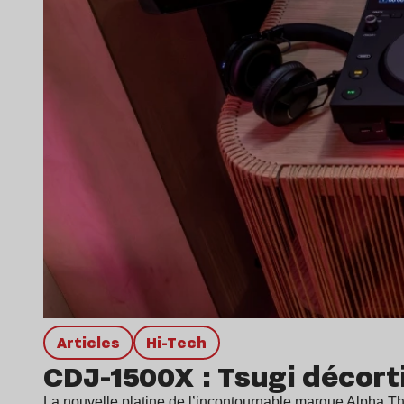
Articles
Hi-Tech
CDJ-1500X : Tsugi décort
La nouvelle platine de l’incontournable marque Alpha Th