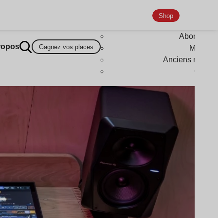
Shop
Abonneme
ropos
Gagnez vos places
Magazi
Anciens numér
Goodi