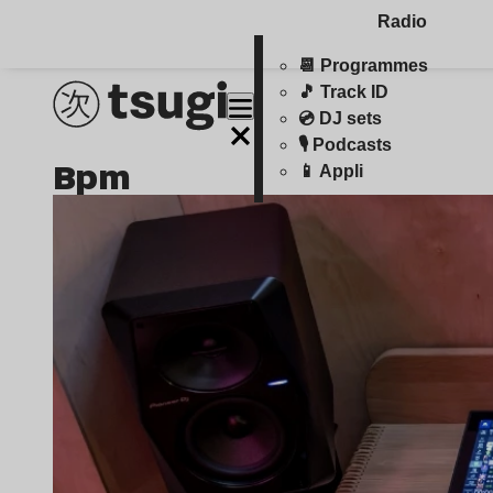
Radio
📆 Programmes
🎵 Track ID
💿 DJ sets
🎙️ Podcasts
bpm
📱 Appli