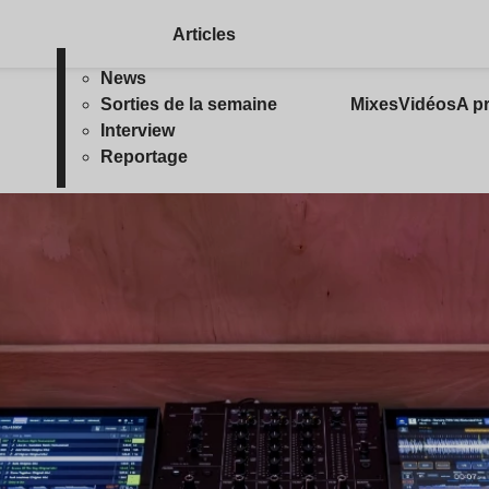
Articles
News
Sorties de la semaine
Mixes
Vidéos
A p
Interview
Reportage