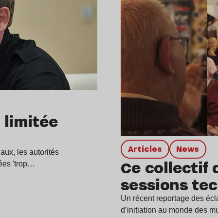
 limitée
Articles
news
aux, les autorités
Ce collectif
ées 'trop…
sessions te
Un récent reportage des écla
d’initiation au monde des 