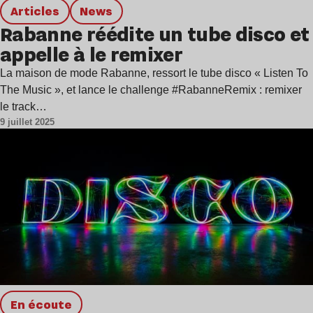
Articles
news
Rabanne réédite un tube disco et
appelle à le remixer
La maison de mode Rabanne, ressort le tube disco « Listen To
The Music », et lance le challenge #RabanneRemix : remixer
le track…
9 juillet 2025
en écoute