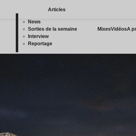
Articles
News
Sorties de la semaine
Mixes
Vidéos
A p
Interview
Reportage