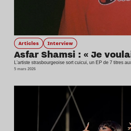
Articles
interview
Asfar Shamsi : « Je voula
L'artiste strasbourgeoise sort cuicui, un EP de 7 titres 
5 mars 2026