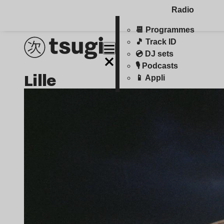
Radio
📆 Programmes
🎵 Track ID
💿 DJ sets
🎙️ Podcasts
lille
📱 Appli