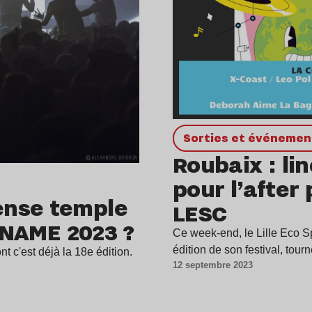
Sorties et événemen
Roubaix : li
pour l’after 
ense temple
LESC
e NAME 2023 ?
Ce week-end, le Lille Eco 
édition de son festival, tou
t c'est déjà la 18e édition.
12 septembre 2023