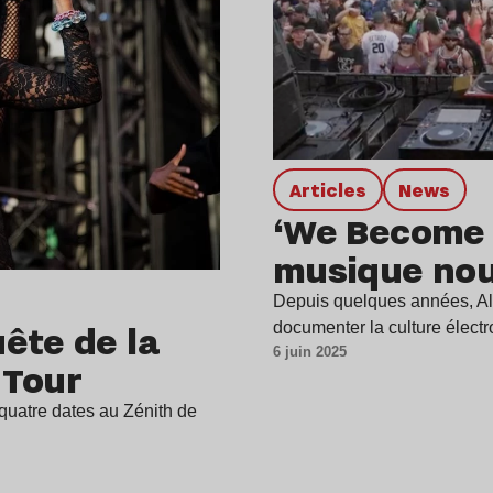
Articles
news
‘We Become O
musique nou
Depuis quelques années, Al
ête de la
documenter la culture élect
6 juin 2025
 Tour
 quatre dates au Zénith de