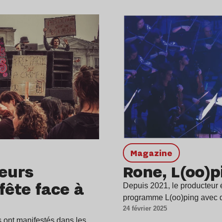
magazine
feurs
Rone, L(oo)pi
 fête face à
Depuis 2021, le producteur 
programme L(oo)ping avec d
24 février 2025
 ont manifestés dans les