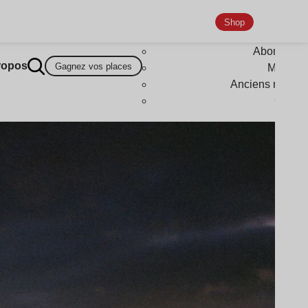
Shop
Abonneme
ropos
Gagnez vos places
Magazi
Anciens numér
Goodi