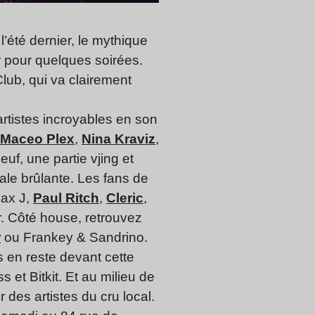
l’été dernier, le mythique
r pour quelques soirées.
lub, qui va clairement
artistes incroyables en son
Maceo Plex
,
Nina Kraviz
,
euf, une partie vjing et
le brûlante. Les fans de
Dax J,
Paul Ritch
,
Cleric
,
. Côté house, retrouvez
r
ou Frankey & Sandrino.
s en reste devant cette
et Bitkit. Et au milieu de
 des artistes du cru local.