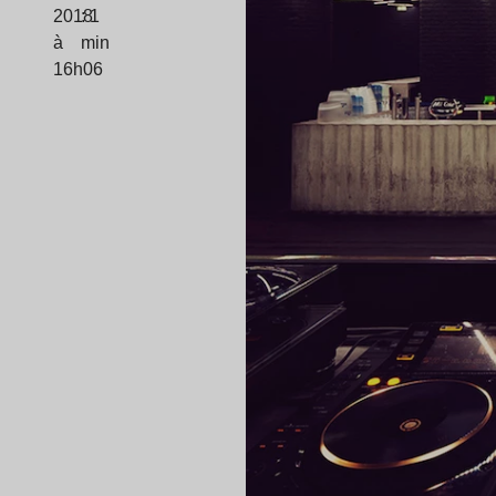
2018
: 1
à
min
16h06