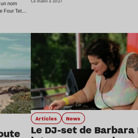
Ce matin à 10:27
 un nom
de Four Tet…
Lire l’article
Articles
news
Le DJ-set de Barbara
oute