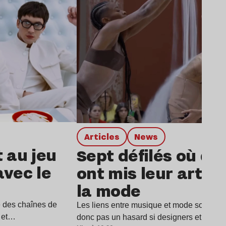
Articles
news
t au jeu
Sept défilés où de
avec le
ont mis leur art a
la mode
e des chaînes de
Les liens entre musique et mode sont parti
i et…
donc pas un hasard si designers et musi