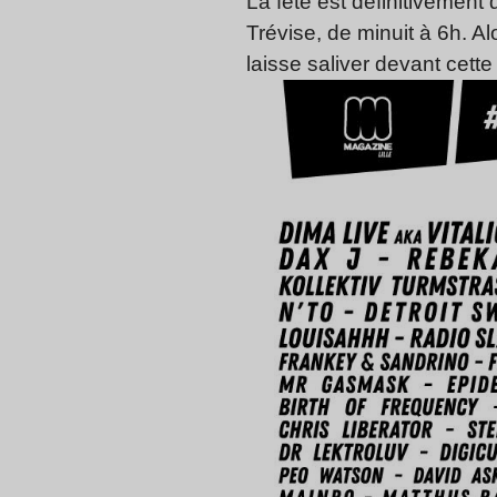
La fête est définitivement
Trévise, de minuit à 6h. A
laisse saliver devant cette