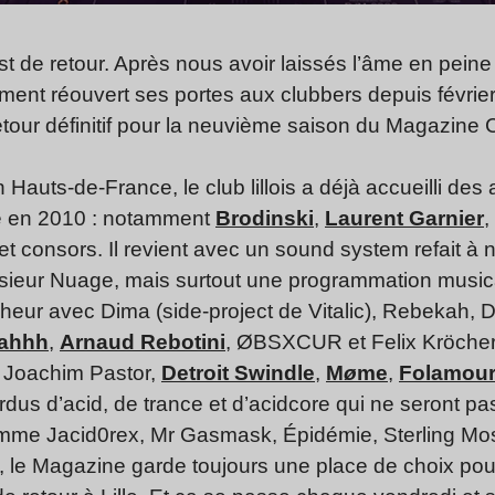
st de retour. Après nous avoir laissés l’âme en peine 
ement réouvert ses portes aux clubbers depuis févrie
our définitif pour la neuvième saison du Magazine C
Hauts-de-France, le club lillois a déjà accueilli des 
re en 2010 : notamment
Brodinski
,
Laurent Garnier
,
et consors. Il revient avec un sound system refait à n
ieur Nuage, mais surtout une programmation musica
heur avec Dima (side-project de Vitalic), Rebekah, 
ahhh
,
Arnaud Rebotini
, ØBSXCUR et Felix Kröcher
& Joachim Pastor,
Detroit Swindle
,
M
ø
me
,
Folamou
us d’acid, de trance et d’acidcore qui ne seront pa
e Jacid0rex, Mr Gasmask, Épidémie, Sterling Moss 
x, le Magazine garde toujours une place de choix pour