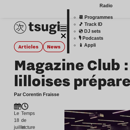
Radio
📆 Programmes
🎵 Track ID
💿 DJ sets
🎙️ Podcasts
📱 Appli
Articles
news
Magazine Club :
lilloises prépar
Par Corentin Fraisse
Le
Temps
18
de
juillet
lecture