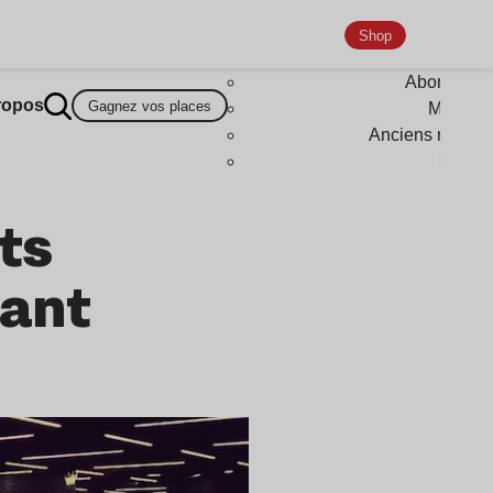
Shop
Abonneme
ropos
Gagnez vos places
Magazi
Anciens numér
Goodi
ts
sant