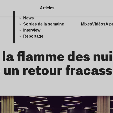
Articles
News
Sorties de la semaine
Mixes
Vidéos
A p
Interview
Reportage
 la flamme des nui
e un retour fracas