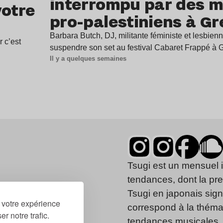
interrompu par des mi
votre
pro-palestiniens à G
Barbara Butch, DJ, militante féministe et lesbienn
r c’est
suspendre son set au festival Cabaret Frappé à
Il y a quelques semaines
Tsugi est un mensuel 
tendances, dont la pr
Tsugi en japonais signi
r votre expérience
correspond à la thémat
r notre trafic.
tendances musicales, 