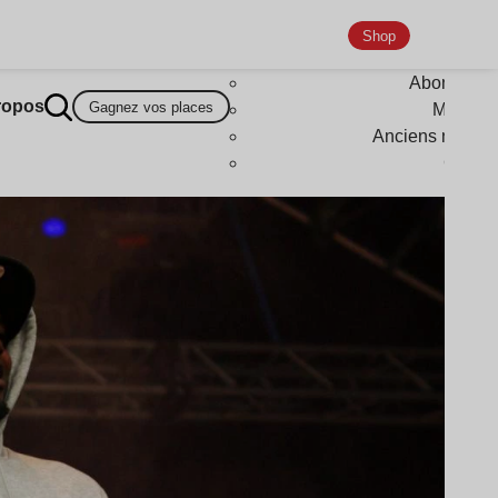
Shop
Abonneme
ropos
Gagnez vos places
Magazi
Anciens numér
Goodi