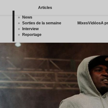
Articles
News
Sorties de la semaine
Mixes
Vidéos
A p
Interview
Reportage