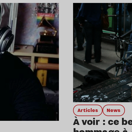
Articles
news
À voir : ce 
hommage à 