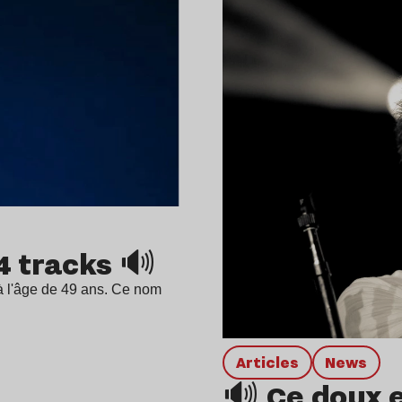
4 tracks 🔊
 à l'âge de 49 ans. Ce nom
Articles
news
🔊 Ce doux 