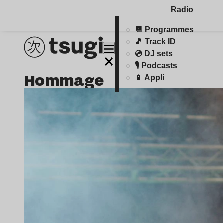
Radio
📆 Programmes
🎵 Track ID
💿 DJ sets
🎙️ Podcasts
hommage
📱 Appli