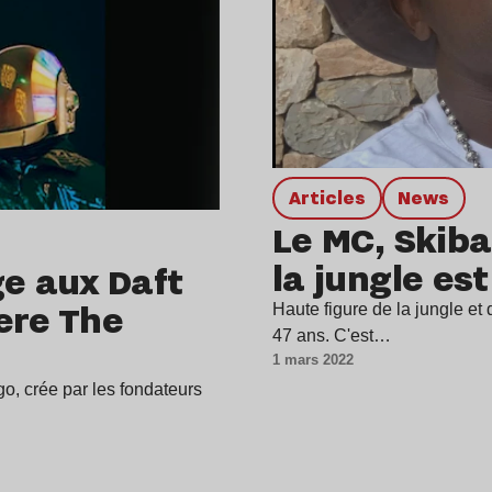
Articles
news
Le MC, Skiba
la jungle es
e aux Daft
ere The
Haute figure de la jungle et
47 ans. C'est…
1 mars 2022
, crée par les fondateurs