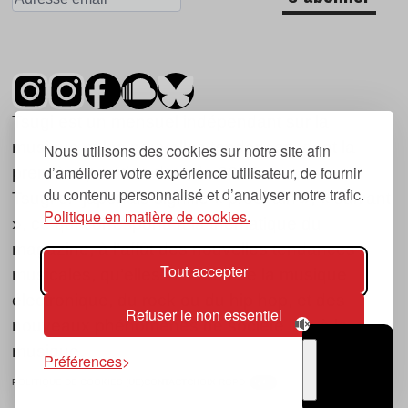
Tsugi est un mensuel indépendant sur la
musique et les nouvelles tendances, dont la
Nous utilisons des cookies sur notre site afin
d’améliorer votre expérience utilisateur, de fournir
première parution date de 2007.
du contenu personnalisé et d’analyser notre trafic.
Tsugi en japonais signifie « prochain », « suivant
Politique en matière de cookies.
», ce qui correspond à la thématique du
magazine, à l’affût des nouvelles tendances
Tout accepter
musicales, qu’elles viennent de la musique
électronique, du rock ou du hip hop, et des
Refuser le non essentiel
nouveaux phénomènes de société liés à la
musique.
Préférences
POLITIQUE DE COOKIES (UE)
CONTACT
CHOIX RGPD
TSUGI
RADIO