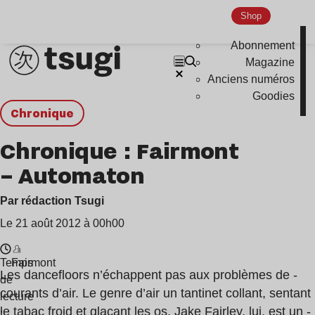
Shop
Abonnement
Magazine
Anciens numéros
Goodies
chronique
Chronique : Fairmont
– Automaton
Par rédaction Tsugi
Le 21 août 2012 à 00h00
Temps
Fairmont
Les dancefloors n’échappent pas aux problèmes de ­
de
courants d’air. Le genre d’air un tantinet collant, sentant
lecture
le tabac froid et glaçant les os. Jake Fairley, lui, est un ­
: