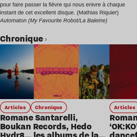
pour faire passer la fièvre qui nous enivre à chaque
instant de cet excellent disque. (Mathias Riquier)
Automaton (My Favourite Robot/La Baleine)
chronique
Lire l’article
Articles
chronique
Articles
Romane Santarelli,
Romane
Boukan Records, Hedo
‘OK:KO
Hydr8… les albums de la
dancef