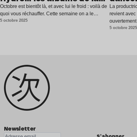
semaine
Octobre est bientôt là, et avec lui le froid : voilà de
La productri
quoi vous réchauffer. Cette semaine on a le…
revient ave
5 octobre 2025
ouvertement 
5 octobre 202
avec une ar
Newsletter
S'abonner