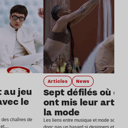
Articles
news
t au jeu
Sept défilés où de
avec le
ont mis leur art a
la mode
e des chaînes de
Les liens entre musique et mode sont parti
i et…
donc pas un hasard si designers et musi