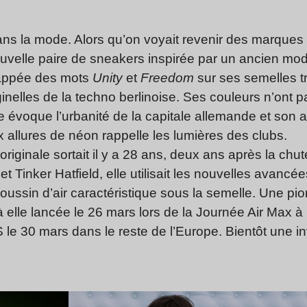
dans la mode. Alors qu’on voyait revenir des marque
uvelle paire de sneakers inspirée par un ancien mod
rappée des mots
Unity
et
Freedom
sur ses semelles t
elles de la techno berlinoise. Ses couleurs n’ont p
e évoque l’urbanité de la capitale allemande et son ar
x allures de néon rappelle les lumières des clubs.
originale sortait il y a 28 ans, deux ans après la chu
t Tinker Hatfield, elle utilisait les nouvelles avanc
coussin d’air caractéristique sous la semelle. Une pio
lle lancée le 26 mars lors de la Journée Air Max à B
le 30 mars dans le reste de l’Europe. Bientôt une i
Lire l’article