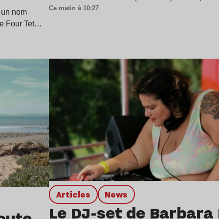
Ce matin à 10:27
 un nom
de Four Tet…
Lire l’article
Articles
news
Le DJ-set de Barbara
oute