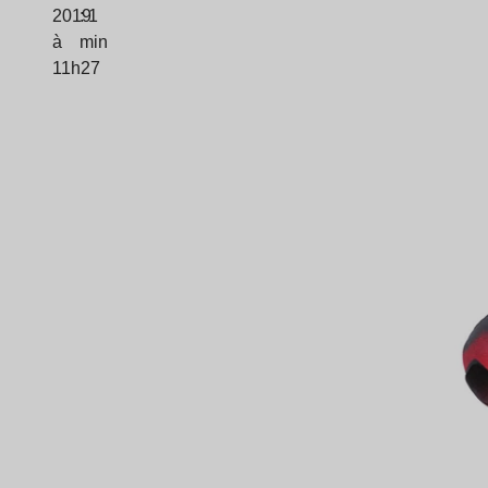
2019
: 1
à
min
11h27