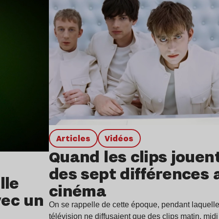
Articles
Vidéos
Quand les clips jouen
des sept différences 
lle
cinéma
vec un
On se rappelle de cette époque, pendant laquell
télévision ne diffusaient que des clips matin, mid