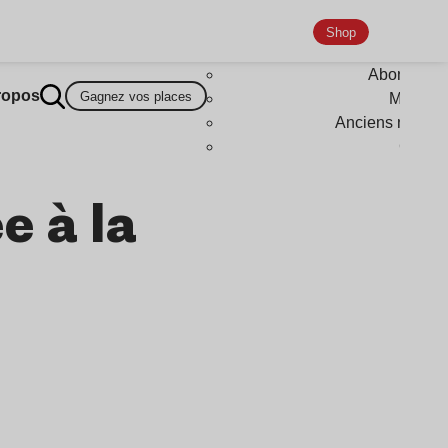
Shop
Abonneme
ropos
Gagnez vos places
Magazi
Anciens numér
Goodi
e à la