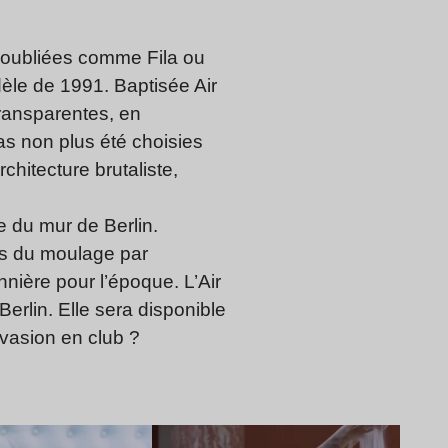
s oubliées comme Fila ou
èle de 1991. Baptisée Air
ransparentes, en
as non plus été choisies
chitecture brutaliste,
te du mur de Berlin.
ées du moulage par
nnière pour l’époque. L’Air
erlin. Elle sera disponible
nvasion en club ?
Lire l’article