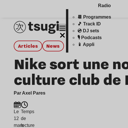
Radio
📆 Programmes
🎵 Track ID
💿 DJ sets
🎙️ Podcasts
📱 Appli
Articles
news
Nike sort une no
culture club de 
Par Axel Pares
Le
Temps
12
de
mars
lecture