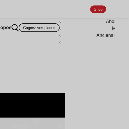
Shop
Abonneme
ropos
Gagnez vos places
Magazi
Anciens numér
Goodi