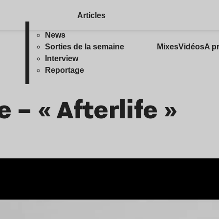
Articles
News
Sorties de la semaine
Mixes
Vidéos
A p
Interview
Reportage
e – « Afterlife »