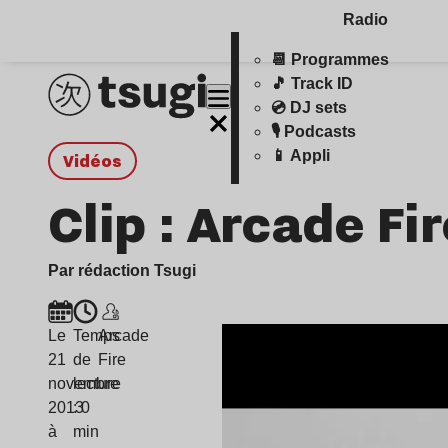
Radio
📆 Programmes
🎵 Track ID
💿 DJ sets
🎙️ Podcasts
📱 Appli
Vidéos
Clip : Arcade Fir
Par rédaction Tsugi
Le
Temps
Arcade
21
de
Fire
novembre
lecture
2013
: 0
à
min